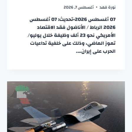
نورة فهد
أغسطس 7, 2026
07 أغسطس 2026•تحديث: 07 أغسطس
2026 الرباط / الأناضول فقد الاقتصاد
الأمريكي نحو 23 ألف وظيفة خلال يوليو/
تموز الماضي، وذلك على خلفية تداعيات
الحرب على إيران….