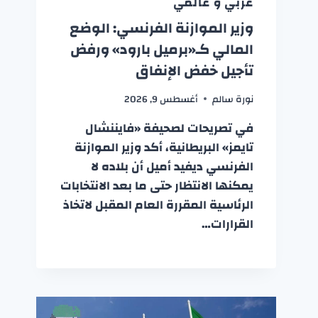
عربي و عالمي
وزير الموازنة الفرنسي: الوضع
المالي كـ«برميل بارود» ورفض
تأجيل خفض الإنفاق
نورة سالم
أغسطس 9, 2026
في تصريحات لصحيفة «فايننشال
تايمز» البريطانية، أكد وزير الموازنة
الفرنسي ديفيد أميل أن بلاده لا
يمكنها الانتظار حتى ما بعد الانتخابات
الرئاسية المقررة العام المقبل لاتخاذ
القرارات…