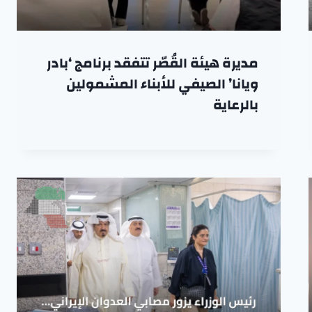
مديرة هيئة القُصّر تتفقد برنامج ‘بادر
ويانا’ الصيفي للأبناء المشمولين
بالرعاية