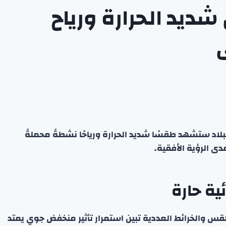
ديد الحرارة ورياح
ى
 البلاد ستشهد طقسًا شديد الحرارة ورياحًا نشطةً محملةً
دى الرؤية الأفقية.
ية حارة
لطقس والخرائط العددية تبين استمرار تأثير منخفض جوي يمتد