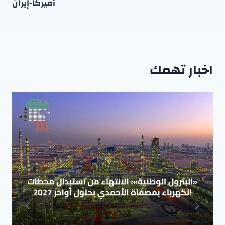
أميركا‑إيران
اخبار تهمك