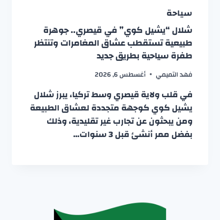
سياحة
شلال “يشيل كوي” في قيصري.. جوهرة
طبيعية تستقطب عشاق المغامرات وتنتظر
طفرة سياحية بطريق جديد
فهد التميمي
أغسطس 6, 2026
في قلب ولاية قيصري وسط تركيا، يبرز شلال
يشيل كوي كوجهة متجددة لعشاق الطبيعة
ومن يبحثون عن تجارب غير تقليدية، وذلك
بفضل ممر أنشئ قبل 3 سنوات…