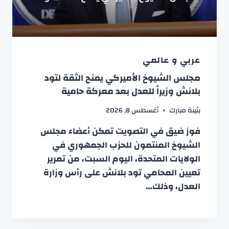
عربي و عالمي
مجلس الشيوخ الأميركي يمنح الثقة لتود
بلانش وزيراً للعدل بعد معركة حامية
بثينة مبارك
أغسطس 8, 2026
فوز ضيق في التصويت تمكن أعضاء مجلس
الشيوخ المنتمون للحزب الجمهوري في
الولايات المتحدة، اليوم السبت، من تمرير
تعيين المحامي تود بلانش على رأس وزارة
العدل، وذلك…