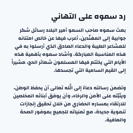
رد سموه على التهاني
بعث سموه صاحب السمو أمير البلاد رسائل شكر
جوابية إلى المهنّدين، أعرب فيها عن خالص امتنانه
للمشاعر الطيبة والدعاء الصادق الذي أرسلوا به في
هذه المناسبة المباركة. وأشاد سموه بأهمية هذه
الأيام التي يختتم فيها المسلمون شعائر الحج، مشيراً
إلى القيم السامية التي تجسدها.
وتضمن رسالته دعاءً إلى الله تعالى أن يحفظ الوطن،
ويثبّته على الأمن والرخاء، وأن يوفق أبنائه المخلصين
للارتقاء بمساره الحضاري من خلال تحقيق إنجازات
تنموية جديدة، مع تمنياته للجميع بموفور الصحة
والعافية.