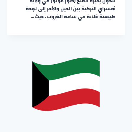
تتحول بحيرة الملح (طوز غولو) في ولاية
أقسراي التركية بين الحين والآخر إلى لوحة
طبيعية خلابة في ساعة الغروب، حيث…