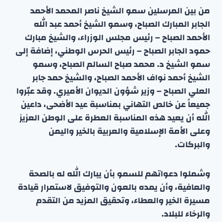
من بين المرسلين سمو الشيخ ناصر المحمد الأحمد
الجابر المبارك الصباح، وسمو الشيخ أحمد عبد الله
الأحمد الصباح – رئيس مجلس الوزراء، والشيخ مبارك
حمود الجابر الصباح – رئيس الحرس الوطني، إضافة إلى
سمو الشيخ د. محمد صباح السالم الصباح، وسمو
الشيخ أحمد نواف الأحمد الصباح، والشيخ حمد جابر
العلي الصباح – وزير شؤون الديوان الأميري. وقد عبّروا
جميعاً عن خالص التهاني بمناسبة عيد الأضحى، داعين
الله أن يعيد هذه المناسبة العطرة على الوطن العزيز
وعلى الأمة الإسلامية والعربية بالخير واليمن
والبركات.
وشملوا دعواتهم للسمو بأن يبارك الله له بالصحة
والعافية، وأن يمده بالعون والتوفيق لاستمرار قيادة
مسيرة الخير والعطاء، وتحقيق المزيد من التقدم
والرخاء للبلاد.