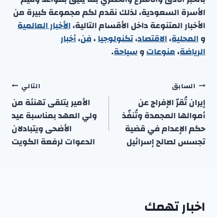
الأسرة السعودية، لذلك نقدم لكم مجموعة كبيرة من
الأخبار المتنوعة داخل الأقسام التالية،
الأخبار العالمية
و
المحلية
،
الاقتصاد
،
تكنولوجيا
،
فن
،
أخبار
الرياضة
،
منوعا
ت
و
سياحة
.
تصفّح
السابق
التالي
المقالات
إيران تُقرّ الإفراج عن
الأمير يتلقى تهنئة من
أموالها المجمدة وتُنفّذ
ولي العهد بمناسبة عيد
حكم الإعدام في قضية
الأضحى ويتبادلان
تجسس لصالح إسرائيل
الدعوات لرفعة الكويت
اخبار تهمك