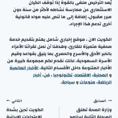
يُعد الترخيص ملغى بالقوة إذا توقف الكيان
الاستثماري عن ممارسة نشاطه لأكثر من سنة دون
مبرر مقبول، إضافة إلى ما تنص عليه مواد قانونية
أخرى تدعم هذا الإجراء.
الكويت الان ، موقع إخباري شامل يهتم بتقديم خدمة
صحفية متميزة للقارئ، وهدفنا أن نصل لقرائنا الأعزاء
بالخبر الأدق والأسرع والحصري بما يليق بقواعد وقيم
الأسرة السعودية، لذلك نقدم لكم مجموعة كبيرة من
الأخبار المتنوعة داخل الأقسام التالية،
الأخبار العالمية
و
المحلية
،
الاقتصاد
،
تكنولوجيا
،
فن
،
أخبار
الرياضة
،
منوعا
ت
و
سياحة
.
تصفّح
السابق
التالي
المقالات
وزارة الصحة تطلق
الكويت تدين بشدة
المرحلة الثانية لبرنامج
الاعتداءات الإيرانية