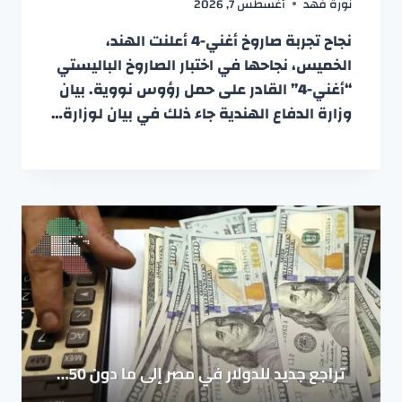
نورة فهد
أغسطس 7, 2026
نجاح تجربة صاروخ أغني-4 أعلنت الهند،
الخميس، نجاحها في اختبار الصاروخ الباليستي
“أغني-4” القادر على حمل رؤوس نووية. بيان
وزارة الدفاع الهندية جاء ذلك في بيان لوزارة…