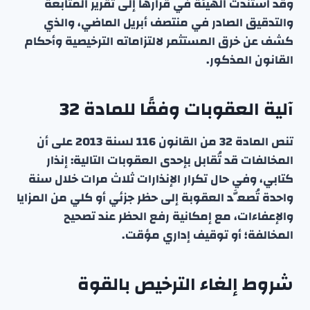
وقد استندت الهيئة في قرارها إلى تقرير المتابعة
والتدقيق الصادر في منتصف أبريل الماضي، والذي
كشف عن خرق المستثمر لالتزاماته الترخيصية وأحكام
القانون المذكور.
آلية العقوبات وفقًا للمادة 32
تنص المادة 32 من القانون 116 لسنة 2013 على أن
المخالفات قد تُقابل بإحدى العقوبات التالية: إنذار
كتابي، وفي حال تكرار الإنذارات ثلاث مرات خلال سنة
واحدة تُصعَّد العقوبة إلى حظر جزئي أو كلي من المزايا
والإعفاءات، مع إمكانية رفع الحظر عند تصحيح
المخالفة؛ أو توقيف إداري مؤقت.
شروط إلغاء الترخيص بالقوة