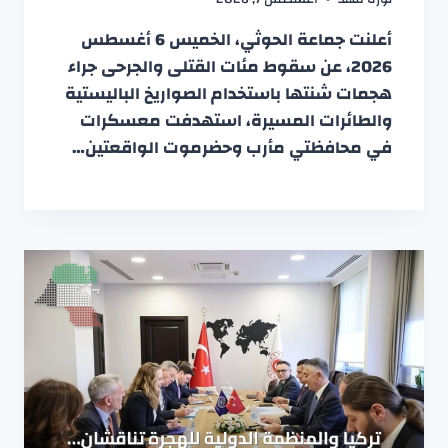
أعلنت جماعة الحوثي، الخميس 6 أغسطس
2026، عن سقوط مئات القتلى والجرحى جراء
هجمات شنتها باستخدام الصواريخ الباليستية
والطائرات المسيرة، استهدفت معسكرات
في محافظتي مأرب وحضرموت الواقعتين…