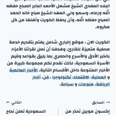
البلاد المفدى الشيخ مشعل الأحمد الجابر الصباح حفظه
الله ورعاه، وسمو ولي العهد الشيخ صباح خالد الحمد
الصباح حفظه الله، وأن يحفظ الكويت وأهلها من كل
مكروه.
الكويت الان ، موقع إخباري شامل يهتم بتقديم خدمة
صحفية متميزة للقارئ، وهدفنا أن نصل لقرائنا الأعزاء
بالخبر الأدق والأسرع والحصري بما يليق بقواعد وقيم
الأسرة السعودية، لذلك نقدم لكم مجموعة كبيرة من
الأخبار المتنوعة داخل الأقسام التالية،
الأخبار العالمية
و
المحلية
،
الاقتصاد
،
تكنولوجيا
،
فن
،
أخبار
الرياضة
،
منوعا
ت
و
سياحة
.
تصفّح
السابق
التالي
المقالات
إكسون موبيل تحذر من
السعودية تعلن نجاح