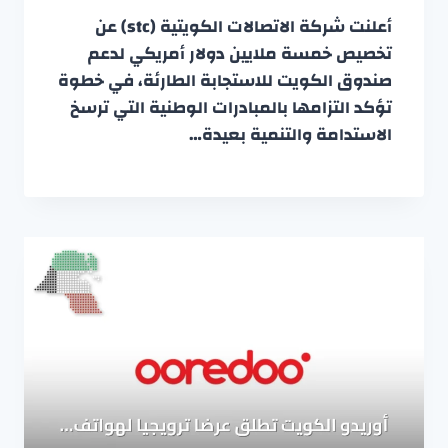
أعلنت شركة الاتصالات الكويتية (stc) عن
تخصيص خمسة ملايين دولار أمريكي لدعم
صندوق الكويت للاستجابة الطارئة، في خطوة
تؤكد التزامها بالمبادرات الوطنية التي ترسخ
الاستدامة والتنمية بعيدة…