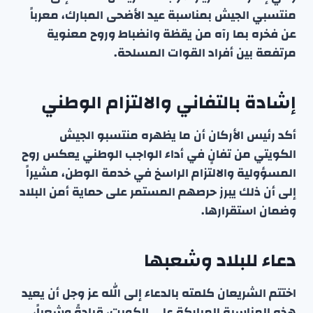
منتسبي الجيش بمناسبة عيد الأضحى المبارك، معرباً
عن فخره بما رآه من يقظة وانضباط وروح معنوية
مرتفعة بين أفراد القوات المسلحة.
إشادة بالتفاني والالتزام الوطني
أكد رئيس الأركان أن ما يظهره منتسبو الجيش
الكويتي من تفانٍ في أداء الواجب الوطني يعكس روح
المسؤولية والالتزام الراسخ في خدمة الوطن، مشيراً
إلى أن ذلك يبرز حرصهم المستمر على حماية أمن البلاد
وضمان استقرارها.
دعاء للبلاد وشعبها
اختتم الشريعان كلمته بالدعاء إلى الله عز وجل أن يعيد
هذه المناسبة المباركة على الكويت، قيادةً وشعباً،