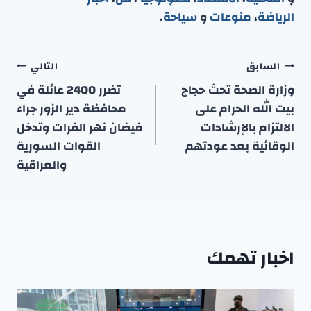
الرياضة
،
منوعا
ت
و
سياحة
.
تصفّح
السابق
التالي
المقالات
وزارة الصحة تحث حجاج
تضرر 2400 عائلة في
بيت الله الحرام على
محافظة دير الزور جراء
الالتزام بالإرشادات
فيضان نهر الفرات وتدخل
الوقائية بعد عودتهم
القوات السورية
والعراقية
اخبار تهمك