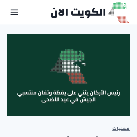
لتجاوز
الكويت الان
لى
لمحتوى
محليات