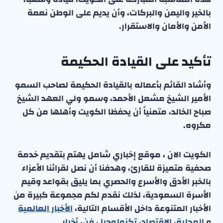
بالخير واليمن والبركات، وأن يديم على الوطن نعمة
الأمن والأمان والاستقرار.
تأكيد على القيادة الحكيمة
وأشاد القائم بأعماله بالقيادة الحكيمة لصاحب السمو
الأمير الشيخ مشعل الأحمد، وسمو ولي العهد الشيخ
صباح الخالد، متمنياً أن يحفظا الكويت وأهلها من كل
مكروه.
الكويت الان ، موقع إخباري شامل يهتم بتقديم خدمة
صحفية متميزة للقارئ، وهدفنا أن نصل لقرائنا الأعزاء
بالخبر الأدق والأسرع والحصري بما يليق بقواعد وقيم
الأسرة السعودية، لذلك نقدم لكم مجموعة كبيرة من
الأخبار المتنوعة داخل الأقسام التالية،
الأخبار العالمية
و
المحلية
،
الاقتصاد
،
تكنولوجيا
،
فن
،
أخبار