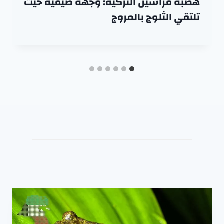
هضبة فراشين التركية: وجهة صيفية حيث
تلتقي الثلوج بالمروج