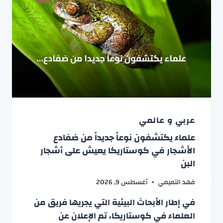
عربي و عالمي
علماء يكتشفون نوعاً جديداً من ضفادع
الأشجار في كوستاريكا يعيش على أشجار
البن
فهد التميمي
أغسطس 9, 2026
في إطار الأبحاث البيئية التي يجريها فريق من
العلماء في كوستاريكا، تم الإعلان عن