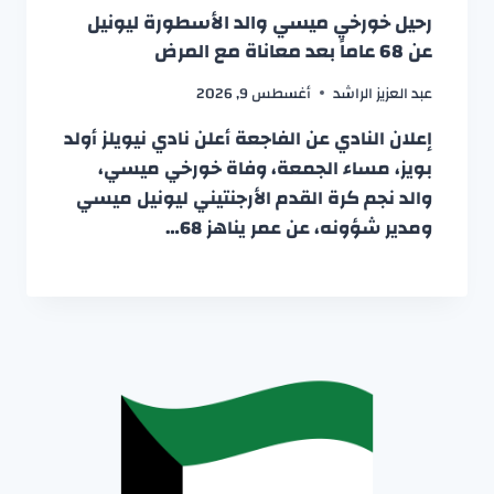
رحيل خورخي ميسي والد الأسطورة ليونيل
عن 68 عاماً بعد معاناة مع المرض
عبد العزيز الراشد
أغسطس 9, 2026
إعلان النادي عن الفاجعة أعلن نادي نيويلز أولد
بويز، مساء الجمعة، وفاة خورخي ميسي،
والد نجم كرة القدم الأرجنتيني ليونيل ميسي
ومدير شؤونه، عن عمر يناهز 68…