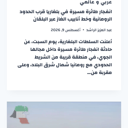
عربي و عالمي
انفجار طائرة مسيرة في بلغاريا قرب الحدود
الرومانية وخط أنابيب الغاز عبر البلقان
عبد العزيز الراشد
أغسطس 9, 2026
أعلنت السلطات البلغارية، يوم السبت، عن
حادثة انفجار طائرة مسيرة داخل مجالها
الجوي، في منطقة قريبة من الشريط
الحدودي مع رومانيا شمال شرق البلاد، وعلى
مقربة من…