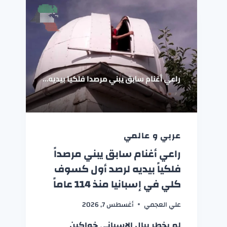
عربي و عالمي
راعي أغنام سابق يبني مرصداً
فلكياً بيديه لرصد أول كسوف
كلي في إسبانيا منذ 114 عاماً
علي العجمي
أغسطس 7, 2026
لم يخطر ببال الإسباني خواكين