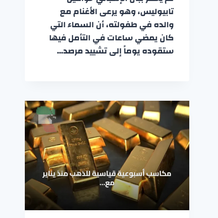
تابيوليس، وهو يرعى الأغنام مع
والده في طفولته، أن السماء التي
كان يمضي ساعات في التأمل فيها
ستقوده يوماً إلى تشييد مرصد…