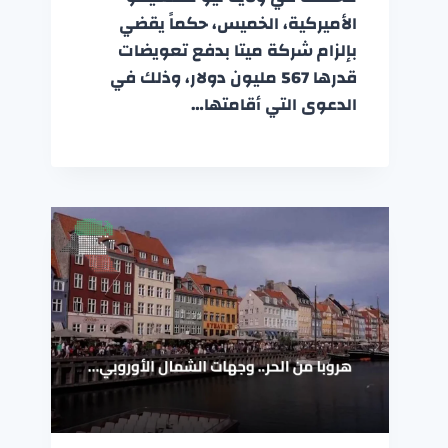
الأميركية، الخميس، حكماً يقضي
بإلزام شركة ميتا بدفع تعويضات
قدرها 567 مليون دولار، وذلك في
الدعوى التي أقامتها…