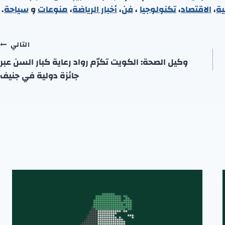
ية
،
الاقتصاد
،
تكنولوجيا
،
فن
،
أخبار الرياضة
،
منوعا
ت
و
سياحة
.
التالي
وكيل الصحة: الكويت تكرّم رواد رعاية كبار السن عبر
جائزة دولية في جنيف