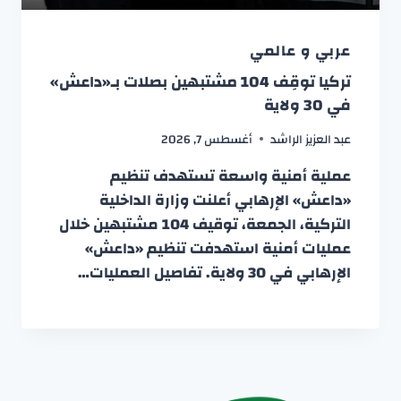
عربي و عالمي
تركيا توقِف 104 مشتبهين بصلات بـ«داعش»
في 30 ولاية
عبد العزيز الراشد
أغسطس 7, 2026
عملية أمنية واسعة تستهدف تنظيم
«داعش» الإرهابي أعلنت وزارة الداخلية
التركية، الجمعة، توقيف 104 مشتبهين خلال
عمليات أمنية استهدفت تنظيم «داعش»
الإرهابي في 30 ولاية. تفاصيل العمليات…