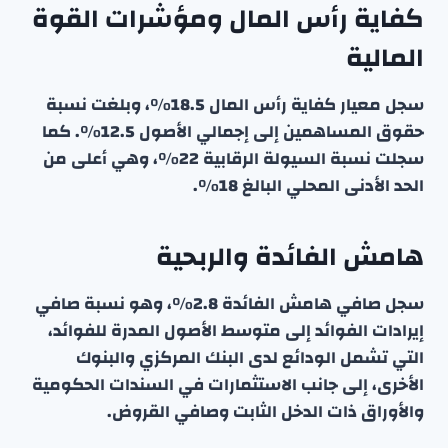
كفاية رأس المال ومؤشرات القوة
المالية
سجل معيار كفاية رأس المال 18.5٪، وبلغت نسبة
حقوق المساهمين إلى إجمالي الأصول 12.5٪. كما
سجلت نسبة السيولة الرقابية 22٪، وهي أعلى من
الحد الأدنى المحلي البالغ 18٪.
هامش الفائدة والربحية
سجل صافي هامش الفائدة 2.8٪، وهو نسبة صافي
إيرادات الفوائد إلى متوسط الأصول المدرة للفوائد،
التي تشمل الودائع لدى البنك المركزي والبنوك
الأخرى، إلى جانب الاستثمارات في السندات الحكومية
والأوراق ذات الدخل الثابت وصافي القروض.