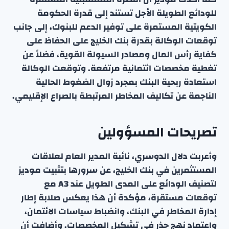
للودائع الطويلة الأجل تستند إلى قدرة الحكومة
الكويتية المستمرة على توفير الدعم للبنوك، إلى جانب
توقعات الوكالة بقدرة بنك الخليج على الحفاظ على
كفاية رأس المال ومصادر السيولة القوية، فضلاً عن
تغطية مخصصات ائتمانية مرتفعة. وتوقعت الوكالة
استعادة ربحية البنك بمجرد زوال الضغوط الحالية
الناجمة عن تكاليف المخاطر المرتبطة بالصراع الإقليمي.
تصريحات المسؤولين
وأعربت دلال الدوسري، نائبة المدير العام لعلاقات
المستثمرين في بنك الخليج، عن سرورها بتثبيت موديز
لتصنيف الودائع على المدى الطويل عند A3 مع
توقعات مستقرة، مؤكدة أن هذا يعكس صلابة إطار
إدارة المخاطر في البنك، وانضباط سياسات الائتمان،
واعتماد نهج حذر في تشكيل المخصصات. وأضافت أن