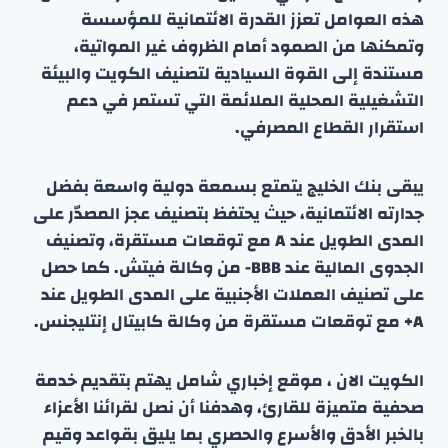
هذه العوامل تعزز القدرة الائتمانية للمؤسسة
وتمكنها من الصمود أمام الظروف غير المواتية،
مستندة إلى القوة السيادية لتصنيف الكويت والبيئة
التشغيلية المحلية الملائمة التي تستمر في دعم
استقرار القطاع المصرفي.
يبقى بنك الخليج يتمتع بسمعة دولية واسعة بفضل
جدارته الائتمانية، حيث يحتفظ بتصنيف عجز المصدّر على
المدى الطويل عند A مع توقعات مستقرة، وتصنيف
الجدوى المالية عند BBB- من وكالة فيتش. كما حصل
على تصنيف العملات الأجنبية على المدى الطويل عند
A+ مع توقعات مستقرة من وكالة كابيتال إنتليجنس.
الكويت الان ، موقع إخباري شامل يهتم بتقديم خدمة
صحفية متميزة للقارئ، وهدفنا أن نصل لقرائنا الأعزاء
بالخبر الأدق والأسرع والحصري بما يليق بقواعد وقيم