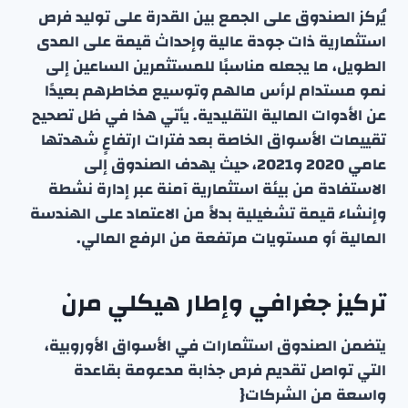
يُركز الصندوق على الجمع بين القدرة على توليد فرص
استثمارية ذات جودة عالية وإحداث قيمة على المدى
الطويل، ما يجعله مناسبًا للمستثمرين الساعين إلى
نمو مستدام لرأس مالهم وتوسيع مخاطرهم بعيدًا
عن الأدوات المالية التقليدية. يأتي هذا في ظل تصحيح
تقييمات الأسواق الخاصة بعد فترات ارتفاعٍ شهدتها
عامي 2020 و2021، حيث يهدف الصندوق إلى
الاستفادة من بيئة استثمارية آمنة عبر إدارة نشطة
وإنشاء قيمة تشغيلية بدلاً من الاعتماد على الهندسة
المالية أو مستويات مرتفعة من الرفع المالي.
تركيز جغرافي وإطار هيكلي مرن
يتضمن الصندوق استثمارات في الأسواق الأوروبية،
التي تواصل تقديم فرص جذابة مدعومة بقاعدة
واسعة من الشركات{