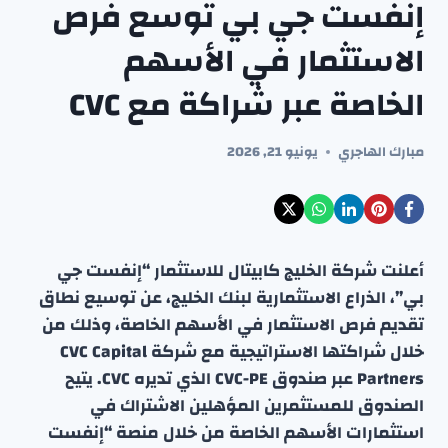
إنفست جي بي توسع فرص
الاستثمار في الأسهم
الخاصة عبر شراكة مع CVC
مبارك الهاجري
يونيو 21, 2026
أعلنت شركة الخليج كابيتال للاستثمار “إنفست جي
بي”، الذراع الاستثمارية لبنك الخليج، عن توسيع نطاق
تقديم فرص الاستثمار في الأسهم الخاصة، وذلك من
خلال شراكتها الاستراتيجية مع شركة CVC Capital
Partners عبر صندوق CVC-PE الذي تديره CVC. يتيح
الصندوق للمستثمرين المؤهلين الاشتراك في
استثمارات الأسهم الخاصة من خلال منصة “إنفست