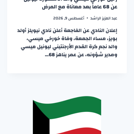
عن 68 عاماً بعد معاناة مع المرض
عبد العزيز الراشد
أغسطس 9, 2026
إعلان النادي عن الفاجعة أعلن نادي نيويلز أولد
بويز، مساء الجمعة، وفاة خورخي ميسي،
والد نجم كرة القدم الأرجنتيني ليونيل ميسي
ومدير شؤونه، عن عمر يناهز 68…