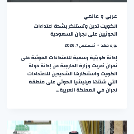
عربي و عالمي
الكويت تدين وتستنكر بشدة اعتداءات
الحوثيين على نجران السعودية
نورة فهد
أغسطس 7, 2026
إدانة كويتية رسمية للاعتداءات الحوثية على
نجران أعربت وزارة الخارجية عن إدانة دولة
الكويت واستنكارها الشديدين للاعتداءات
التي شنتها ميليشيا الحوثي على منطقة
نجران في المملكة العربية…