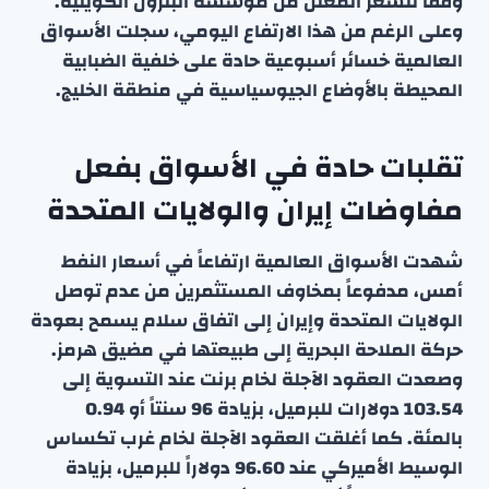
وفقاً للسعر المعلن من مؤسسة البترول الكويتية.
وعلى الرغم من هذا الارتفاع اليومي، سجلت الأسواق
العالمية خسائر أسبوعية حادة على خلفية الضبابية
المحيطة بالأوضاع الجيوسياسية في منطقة الخليج.
تقلبات حادة في الأسواق بفعل
مفاوضات إيران والولايات المتحدة
شهدت الأسواق العالمية ارتفاعاً في أسعار النفط
أمس، مدفوعاً بمخاوف المستثمرين من عدم توصل
الولايات المتحدة وإيران إلى اتفاق سلام يسمح بعودة
حركة الملاحة البحرية إلى طبيعتها في مضيق هرمز.
وصعدت العقود الآجلة لخام برنت عند التسوية إلى
103.54 دولارات للبرميل، بزيادة 96 سنتاً أو 0.94
بالمئة. كما أغلقت العقود الآجلة لخام غرب تكساس
الوسيط الأميركي عند 96.60 دولاراً للبرميل، بزيادة