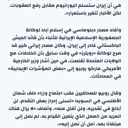
هي أن إيران ستسلم اليورانيوم مقابل رفع العقوبات.
لكن الأخبار تتغير باستمرار».
وأفاد مصدر دبلوماسي في إسلام آباد لوكالة
الجمهورية الإسلامية الإيرانية للأنباء بأن قائد الجيش
الباكستاني غادر إلى إيران. وكان مصدر إيراني كبير قد
صرح لوكالة «رويترز» في وقت سابق بأن الخلافات مع
الولايات المتحدة تقلصت، في حين أشار وزير الخارجية
الأمريكي ماركو روبيو إلى «بعض المؤشرات الإيجابية»
في المحادثات.
وقال روبيو للصحافيين عقب اجتماع وزراء حلف شمال
الأطلسي في السويد: «تسنى إحراز بعض التقدم. لن
أبالغ في تقديره، ولن أقلل منه». وأضاف «لا يزال هناك
المزيد من العمل الذي يتعين القيام به. لم نصل إلى
مبتغانا بعد. آمل أن نصل إليه».