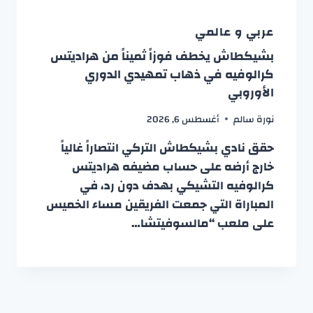
عربي و عالمي
بشيكطاش يخطف فوزاً ثميناً من هراديتس
كرالوفيه في ذهاب تمهيدي الدوري
الأوروبي
نورة سالم
أغسطس 6, 2026
حقق نادي بشيكطاش التركي انتصاراً غالياً
خارج أرضه على حساب مضيفه هراديتس
كرالوفيه التشيكي بهدف دون رد، في
المباراة التي جمعت الفريقين مساء الخميس
على ملعب “مالسوفيتشا…