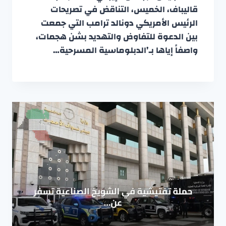
قاليباف، الخميس، التناقض في تصريحات
الرئيس الأمريكي دونالد ترامب التي جمعت
بين الدعوة للتفاوض والتهديد بشن هجمات،
واصفاً إياها بـ’الدبلوماسية المسرحية…