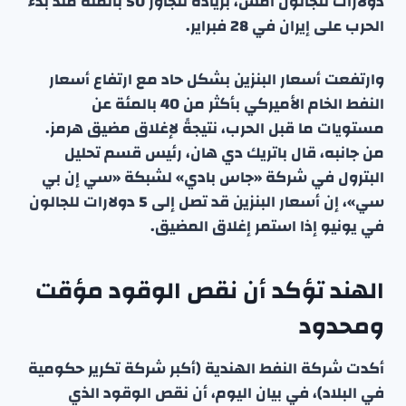
دولارات للجالون أمس، بزيادة تتجاوز 50 بالمئة منذ بدء
الحرب على إيران في 28 فبراير.
وارتفعت أسعار البنزين بشكل حاد مع ارتفاع أسعار
النفط الخام الأميركي بأكثر من 40 بالمئة عن
مستويات ما قبل الحرب، نتيجةً لإغلاق مضيق هرمز.
من جانبه، قال باتريك دي هان، رئيس قسم تحليل
البترول في شركة «جاس بادي» لشبكة «سي إن بي
سي»، إن أسعار البنزين قد تصل إلى 5 دولارات للجالون
في يونيو إذا استمر إغلاق المضيق.
الهند تؤكد أن نقص الوقود مؤقت
ومحدود
أكدت شركة النفط الهندية (أكبر شركة تكرير حكومية
في البلاد)، في بيان اليوم، أن نقص الوقود الذي