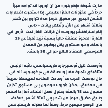
حذرت شركة «إكوينور» من أن أوروبا قد تواجه عجزاً
حرجاً في مخزونات الغاز الطبيعي إذا استمرت اضطرابات
الشحن البحري عبر مضيق هرمز مدة تتراوح بين شهر
وثلاثة أشهر من الآن. وتُظهر بيانات «جاس
إنفراستراكتشر يوروب» أن خزانات الغاز تحت الأرض في
القارة العجوز ممتلئة حالياً بنسبة تزيد قليلاً عن 35
بالمئة، وهو مستوى يقل بوضوح عن المعدل
الموسمي المعتاد البالغ حوالي 50 بالمئة.
وأوضحت هيل أوستيرجارد كريستيانسن، نائبة الرئيس
التنفيذي لتجارة الغاز والطاقة في «إكوينور»، أنه في
حال توقفت الحرب غداً وعادت الملاحة لطبيعتها سريعاً
في المضيق، يمكن لأوروبا الوصول إلى مستوى تخزين
مقبول عند 75 بالمئة بحلول فصل الشتاء. أما إذا استمر
إغلاق مضيق هرمز من شهر إلى ثلاثة أشهر إضافية،
فإن الوضع سيصبح حرجاً، وفقاً لما ذكرته كريستيانسن