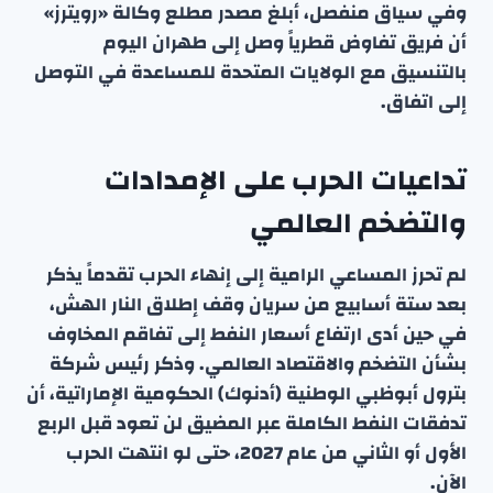
وفي سياق منفصل، أبلغ مصدر مطلع وكالة «رويترز»
أن فريق تفاوض قطرياً وصل إلى طهران اليوم
بالتنسيق مع الولايات المتحدة للمساعدة في التوصل
إلى اتفاق.
تداعيات الحرب على الإمدادات
والتضخم العالمي
لم تحرز المساعي الرامية إلى إنهاء الحرب تقدماً يذكر
بعد ستة أسابيع من سريان وقف إطلاق النار الهش،
في حين أدى ارتفاع أسعار النفط إلى تفاقم المخاوف
بشأن التضخم والاقتصاد العالمي. وذكر رئيس شركة
بترول أبوظبي الوطنية (أدنوك) الحكومية الإماراتية، أن
تدفقات النفط الكاملة عبر المضيق لن تعود قبل الربع
الأول أو الثاني من عام 2027، حتى لو انتهت الحرب
الآن.