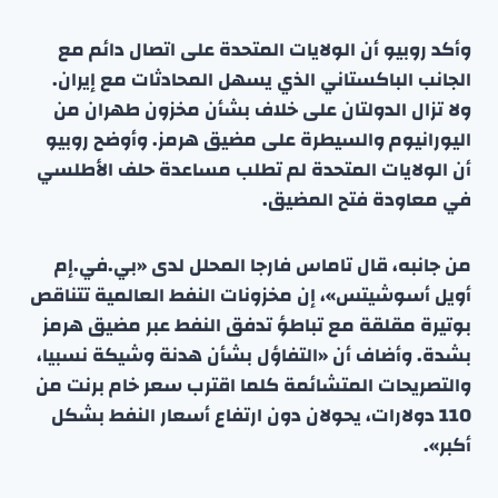
وأكد روبيو أن الولايات المتحدة على اتصال دائم مع
الجانب الباكستاني الذي يسهل المحادثات مع إيران.
ولا تزال الدولتان على خلاف بشأن مخزون طهران من
اليورانيوم والسيطرة على مضيق هرمز. وأوضح روبيو
أن الولايات المتحدة لم تطلب مساعدة حلف الأطلسي
في معاودة فتح المضيق.
من جانبه، قال تاماس فارجا المحلل لدى «بي.في.إم
أويل أسوشيتس»، إن مخزونات النفط العالمية تتناقص
بوتيرة مقلقة مع تباطؤ تدفق النفط عبر مضيق هرمز
بشدة. وأضاف أن «التفاؤل بشأن هدنة وشيكة نسبيا،
والتصريحات المتشائمة كلما اقترب سعر خام برنت من
110 دولارات، يحولان دون ارتفاع أسعار النفط بشكل
أكبر».