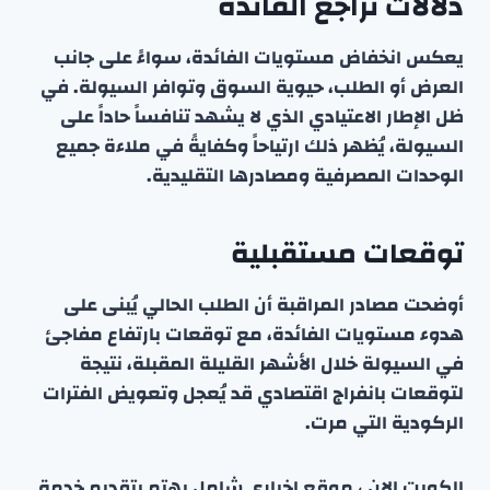
دلالات تراجع الفائدة
يعكس انخفاض مستويات الفائدة، سواءً على جانب
العرض أو الطلب، حيوية السوق وتوافر السيولة. في
ظل الإطار الاعتيادي الذي لا يشهد تنافساً حاداً على
السيولة، يُظهر ذلك ارتياحاً وكفايةً في ملاءة جميع
الوحدات المصرفية ومصادرها التقليدية.
توقعات مستقبلية
أوضحت مصادر المراقبة أن الطلب الحالي يُبنى على
هدوء مستويات الفائدة، مع توقعات بارتفاع مفاجئ
في السيولة خلال الأشهر القليلة المقبلة، نتيجة
لتوقعات بانفراج اقتصادي قد يُعجل وتعويض الفترات
الركودية التي مرت.
الكويت الان ، موقع إخباري شامل يهتم بتقديم خدمة