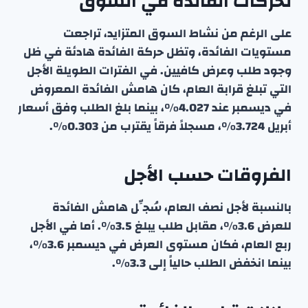
تحركات الفائدة في السوق
على الرغم من نشاط السوق المتزايد، تراجعت
مستويات الفائدة، وتظل حركة الفائدة هادئة في ظل
وجود طلب وعرض كافيين. في الفترات الطويلة الأجل
التي تبلغ قرابة العام، كان هامش الفائدة المعروض
في ديسمبر عند 4.027٪، بينما بلغ الطلب وفق أسعار
أبريل 3.724٪، مسجلاً فرقاً يقترب من 0.303٪.
الفروقات حسب الأجل
بالنسبة لأجل نصف العام، سُجِّل هامش الفائدة
للعرض 3.6٪، مقابل طلب يبلغ 3.5٪. أما في الأجل
ربع العام، فكان مستوى العرض في ديسمبر 3.6٪،
بينما انخفض الطلب حالياً إلى 3.3٪.