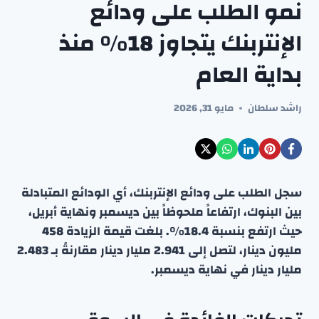
نمو الطلب على ودائع
الإنتربنك يتجاوز 18% منذ
بداية العام
راشد سلطان
مايو 31, 2026
سجل الطلب على ودائع الإنتربنك، أي الودائع المتبادلة
بين البنوك، ارتفاعاً ملحوظاً بين ديسمبر ونهاية أبريل،
حيث ارتفع بنسبة 18.4٪. بلغت قيمة الزيادة 458
مليون دينار، لتصل إلى 2.941 مليار دينار مقارنةً بـ 2.483
مليار دينار في نهاية ديسمبر.