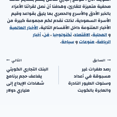
صحفية متميزة للقارئ، وهدفنا أن نصل لقرائنا الأعزاء
بالخبر الأدق والأسرع والحصري بما يليق بقواعد وقيم
الأسرة السعودية، لذلك نقدم لكم مجموعة كبيرة من
الأخبار المتنوعة داخل الأقسام التالية،
الأخبار العالمية
و
المحلية
،
الاقتصاد
،
تكنولوجيا
،
فن
،
أخبار
الرياضة
،
منوعا
ت
و
سياحة
.
تصفّح
السابق
التالي
المقالات
رصد طفرات غير
البنك التجاري الكويتي
مسبوقة في أعداد
يضاعف حجم برنامج
وسلوك الطيور النادرة
شهادات الإيداع إلى
والعابرة بالكويت
ملياري دولار