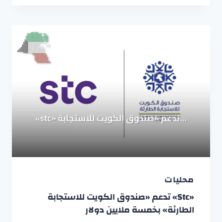
محليات
«stc» تدعم «صندوق الكويت للاستجابة
الطارئة» بخمسة ملايين دولار