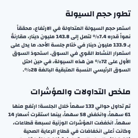
تطور حجم السيولة
استمر حجم السيولة المتداولة في الارتفاع، محققاً
نمواً قدره 7.4٪ لتصل إلى 143.8 مليون دينار، مقارنةً
بـ 133.9 مليون دينار في ختام جلسة الأحد، ما يدل على
استمرار النشاط القوي في السوق. استحوذ السوق
الأول على 72٪ من هذه السيولة، في حين احتل
السوق الرئيسي النسبة المتبقية البالغة 28٪.
ملخص التداولات والمؤشرات
تم تداول حوالي 133 سهماً خلال الجلسة؛ ارتفع منها
61 سهماً، وانخفض 58 سهماً، بينما استقرت أسعار 14
سهماً. انخفضت المؤشرات الوزنية لسبعة قطاعات،
وكانت أعلى انخفاضات في قطاع الرعاية الصحية