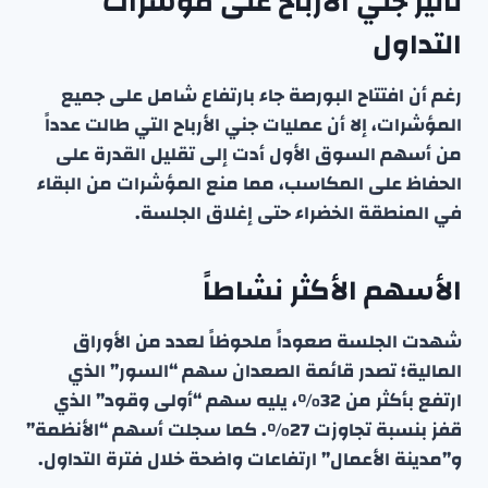
تأثير جني الأرباح على مؤشرات
التداول
رغم أن افتتاح البورصة جاء بارتفاع شامل على جميع
المؤشرات، إلا أن عمليات جني الأرباح التي طالت عدداً
من أسهم السوق الأول أدت إلى تقليل القدرة على
الحفاظ على المكاسب، مما منع المؤشرات من البقاء
في المنطقة الخضراء حتى إغلاق الجلسة.
الأسهم الأكثر نشاطاً
شهدت الجلسة صعوداً ملحوظاً لعدد من الأوراق
المالية؛ تصدر قائمة الصعدان سهم “السور” الذي
ارتفع بأكثر من 32٪، يليه سهم “أولى وقود” الذي
قفز بنسبة تجاوزت 27٪. كما سجلت أسهم “الأنظمة”
و”مدينة الأعمال” ارتفاعات واضحة خلال فترة التداول.