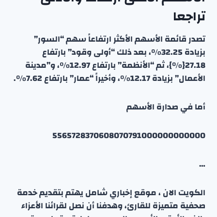
تراجعا
تصدر قائمة الأسهم الأكثر ارتفاعاً سهم “السور”
بزيادة 32.25٪، بعد ذلك “أولى وقود” بارتفاع
27.18{٪}، ثم “الأنظمة” بارتفاع 12.97٪، و”مدينة
الأعمال” بزيادة 12.17٪، وأخيراً “عمار” بارتفاع 7.62٪.
أما في صدارة الأسهم
5565728370608070791000000000000
…
الكويت الان ، موقع إخباري شامل يهتم بتقديم خدمة
صحفية متميزة للقارئ، وهدفنا أن نصل لقرائنا الأعزاء