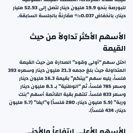
للبورصة بنحو 19.9 مليون دينار لتصل إلى 52.93 مليار
دينار، بانخفاض 0.037٪ مقارنةً بالجلسة السابقة.
الأسهم الأكثر تداولاً من حيث
القيمة
احتل سهم “أولى وقود” الصدارة من حيث القيمة
المتداولة حيث بلغ حجمه 21.3 مليون دينار وسعره 393
فلساً، يليه سهم “بيتكم” بقيمة 16.3 مليون دينار
وسعر 785 فلساً، ثم “الوطنية” بـ 8.1 مليون دينار
وسعر 833 فلساً. تلتهم بقية القائمة أسهم “بنك
وربة” (5.9 مليون دينار، 280 فلساً) و”ايفا” (5.7 مليون
دينار، 434 فلساً).
الأسهم الأعلى ارتفاعاً والأدنى