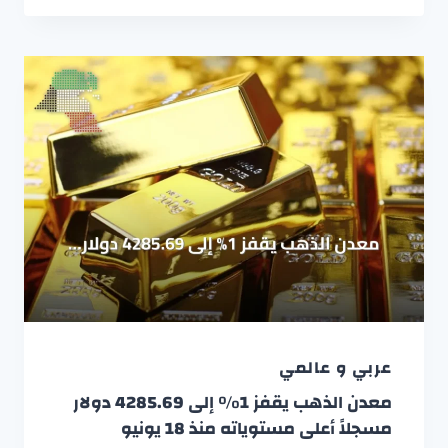
عربي و عالمي
معدن الذهب يقفز 1% إلى 4285.69 دولار
مسجلاً أعلى مستوياته منذ 18 يونيو