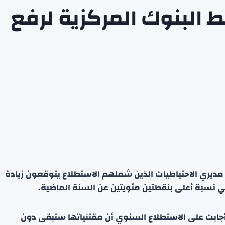
البنوك المركزية لرفع
لذهب العالمي اليوم الثلاثاء أن 45% من مديري الاحتياطيات الذين شملهم الاستطلاع يتوقعون زيادة
 نسبة أعلى بنقطتين مئويتين عن السنة الماضية.
 التي تمثل 54% من 74 بنكًا مركزيًا أجابت على الاستطلاع السنوي أن مقتنياتها ستبقى دون