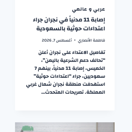
عربي و عالمي
إصابة 11 مدنياً في نجران جراء
اعتداءات حوثية بالسعودية
فاطمة الأنصاري
أغسطس 7, 2026
تفاصيل الاعتداء على نجران أعلن
“تحالف دعم الشرعية باليمن”،
الخميس، إصابة 11 مدنياً، بينهم 7
سعوديين، جراء “اعتداءات حوثية”
استهدفت منطقة نجران شمال غربي
المملكة. تصريحات المتحدث…