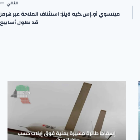
التالي
ميتسوي أو.إس.كيه لاينز: استئناف الملاحة عبر هرمز
قد يطول أسابيع