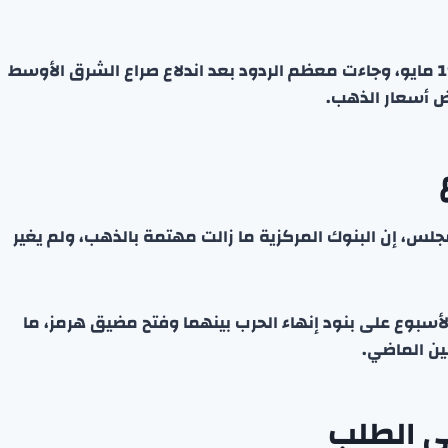
جرى الاستطلاع في الفترة من الخامس من فبراير إلى 19 مايو، وجاءت معظم الردود بعد اندلاع صراع الشرق الأوسط
اض أسعار الذهب.
لس، إن البنوك المركزية ما زالت مهتمة بالذهب، ولم يغير
لأسبوع على بنود إنهاء الحرب بينهما وفتح مضيق هرمز، ما
نين الماضي.
لى الطلب