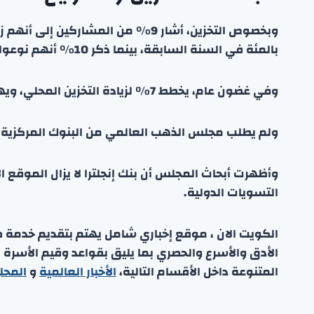
وبخصوص التخزين، أشار 9% من المشاركي
بالمئة في السنة السابقة، بينما ذكر 10% أنهم نوعوا مواقع التخزين في الخارج، زيادة من 2%.
وفي غضون عام، يخطط 7% لزيادة التخزين المحلي، ويهدف 9% إلى تنويع أماكن التخزين خارج البلاد.
ولم يطلب مجلس الذهب العالمي من البنوك المركزية تح
وأظهرت أبحاث المجلس أن بنك إنجلترا لا يزال الموقع الأ
التسويات الدولية.
الكويت الان ، موقع إخباري شامل يهتم بتقديم خدمة صحفي
الأدق والأسرع والحصري بما يليق بقواعد وقيم الأسرة
المتنوعة داخل الأقسام التالية،
الأخبار العالمية
و
المحل