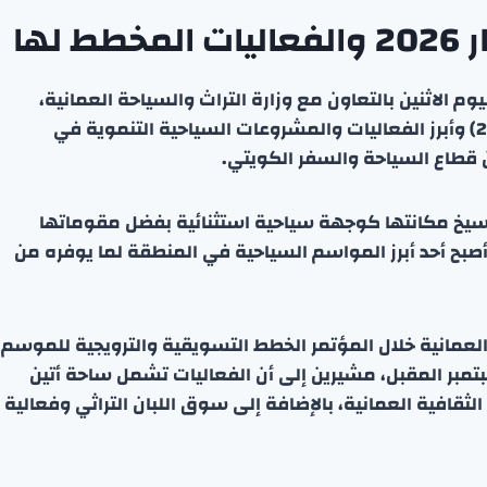
لها
 الاثنين بالتعاون مع وزارة التراث والسياحة العمانية،
حيث استعرضت الاستعدادات لموسم (خريف ظفار 2026) وأبرز الفعاليات والمشروعات السياحية التنموية في
قطاع السياحة والسفر الكويتي.
سيخ مكانتها كوجهة سياحية استثنائية بفضل مقوماتها
ف أصبح أحد أبرز المواسم السياحية في المنطقة لما يوفره من
لعمانية خلال المؤتمر الخطط التسويقية والترويجية للموسم
تى نهاية سبتمبر المقبل، مشيرين إلى أن الفعاليات تشمل ساحة أتين
لثقافية العمانية، بالإضافة إلى سوق اللبان التراثي وفعالية