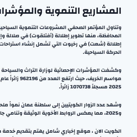
المشاريع التنموية والمؤشرات 
وتناول المؤتمر الصحفي المشروعات التنموية السياحية 
المحافظة، منها تطوير إطلالة (أفتلقوت) في صلالة وإ
إطلالة (شعت) في رخيوت التي تشمل إنشاء استراحات 
الحركة السياحية.
وكشفت المؤشرات الإحصائية لوزارة التراث والسياحة ا
2025 مسجلاً 1070738 زائراً.
و2025، مما يعكس الروابط الأخوية الوثيقة وتنامي جاذبية السلطنة كوجهة سياحية مفضلة للمواطنين الكويتيين.
الكويت الان ، موقع إخباري شامل يهتم بتقديم خدمة صحفي