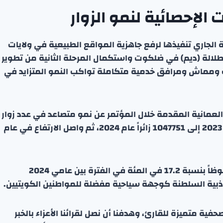
الإحصائية لنمو الزوار
الجاري تنفيذها لرفع جاهزية المواقع الطبيعية في ولايات
طلالة (ديم) في ضلكوت واستكمال المرحلة الثانية من تطوير
ومماش ومرافق خدمية متكاملة تواكب النمو المتزايد في
لعمانية المقدمة خلال المؤتمر عن نمو متصاعد في عدد زوار
مواسم الخريف، حيث ارتفع العدد من 962196 زائراً عام 2023 إلى 1047751 زائراً عام 2024، ثم واصل الارتفاع في عام
وشهد عدد الزوار الكويتيين إلى سلطنة عمان نمواً ملحوظاً بنسبة 17.2 في المئة في الفترة بين عامي 2024
ة متميزة للقارئ، وهدفنا أن نصل لقرائنا الأعزاء بالخبر