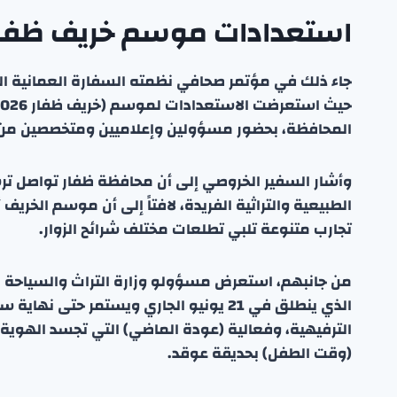
استعدادات موسم خريف ظفار 2026 والفعاليات المخطط 
جاء ذلك في مؤتمر صحافي نظمته السفارة العمانية اليوم
المحافظة، بحضور مسؤولين وإعلاميين ومتخصصين من 
وأشار السفير الخروصي إلى أن محافظة ظفار تواصل تر
الطبيعية والتراثية الفريدة، لافتاً إلى أن موسم الخري
تجارب متنوعة تلبي تطلعات مختلف شرائح الزوار.
من جانبهم، استعرض مسؤولو وزارة التراث والسياحة ا
الذي ينطلق في 21 يونيو الجاري ويستمر ح
الترفيهية، وفعالية (عودة الماضي) التي تجسد الهوية ا
(وقت الطفل) بحديقة عوقد.