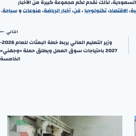
 السعودية، لذلك نقدم لكم مجموعة كبيرة من الأخبار
ية
،
الاقتصاد
،
تكنولوجيا
،
فن
،
أخبار الرياضة
،
منوعا
ت
و
سياحة
.
التالي
وزير التعليم العالي يربط خطة البعثات للعام 2026-
2027 باحتياجات سوق العمل ويطلق حملة «وجهني»
الخامسة