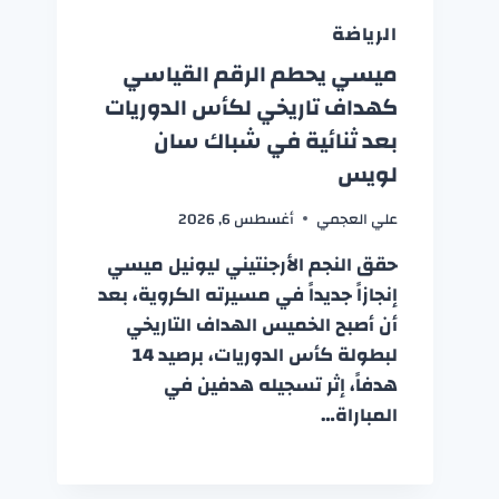
الرياضة
ميسي يحطم الرقم القياسي
كهداف تاريخي لكأس الدوريات
بعد ثنائية في شباك سان
لويس
علي العجمي
أغسطس 6, 2026
حقق النجم الأرجنتيني ليونيل ميسي
إنجازاً جديداً في مسيرته الكروية، بعد
أن أصبح الخميس الهداف التاريخي
لبطولة كأس الدوريات، برصيد 14
هدفاً، إثر تسجيله هدفين في
المباراة…