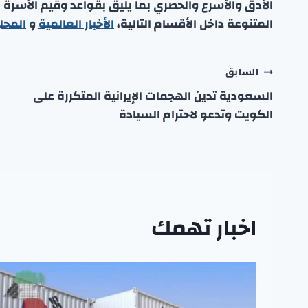
الأدق والأسرع والحصري بما يليق بقواعد وقيم الأسرة
المتنوعة داخل الأقسام التالية،
الأخبار العالمية
و
المحل
تصفّح
السابق
السعودية تدين الهجمات الإيرانية المتكررة على
المقالات
الكويت وتدعو لاحترام السيادة
اخبار تهمك