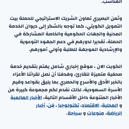
المناسب.
وثمن البصيري تعاون الشريك الاستراتيجي للحملة بيت
التمويل الكويتي، كما توجه بالشكر إلى ديوان الخدمة
المدنية والجهات الحكومية والخاصة المشاركة في
الحملة، تقديرا لدورهم في دعم الجهود التوعوية
والإرشادية الموجهة للطلبة وأولي أمورهم.
الكويت الان ، موقع إخباري شامل يهتم بتقديم خدمة
صحفية متميزة للقارئ، وهدفنا أن نصل لقرائنا الأعزاء
بالخبر الأدق والأسرع والحصري بما يليق بقواعد وقيم
الأسرة السعودية، لذلك نقدم لكم مجموعة كبيرة من
الأخبار المتنوعة داخل الأقسام التالية،
الأخبار العالمية
و
المحلية
،
الاقتصاد
،
تكنولوجيا
،
فن
،
أخبار
الرياضة
،
منوعا
ت
و
سياحة
.