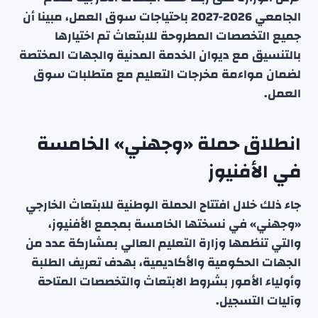
الجامعي 2026-2027 باحتياجات سوق العمل، مبينا أن
جميع التخصصات المطروحة للابتعاث تم اختيارها
بالتنسيق مع ديوان الخدمة المدنية والجهات المختصة
لضمان مواءمة مخرجات التعليم مع متطلبات سوق
العمل.
انطلاق حملة «وجهني» الخامسة
في الأفنيوز
جاء ذلك خلال افتتاح الحملة الوطنية للابتعاث الخارجي
«وجهني» في نسختها الخامسة بمجمع الأفنيوز،
والتي تنظمها وزارة التعليم العالي بمشاركة عدد من
الجهات الحكومية والأكاديمية، بهدف تعريف الطلبة
وأولياء الأمور بشروط الابتعاث والتخصصات المتاحة
وآليات التسجيل.