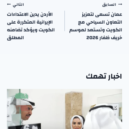
تصفّح
السابق
التالي
المقالات
عمان تسعى لتعزيز
الأردن يدين الاعتداءات
التعاون السياحي مع
الإيرانية المتكررة على
الكويت وتستعد لموسم
الكويت ويؤكد تضامنه
خريف ظفار 2026
المطلق
اخبار تهمك