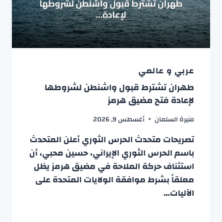
عربي و عالمي
طهران تشترط قبول واشنطن لشروطها
لإعادة فتح مضيق هرمز
منيرة السلمان
أغسطس 9, 2026
تصريحات متحدث الحرس الثوري أعلن المتحدث
باسم الحرس الثوري الإيراني، حسين محبي، أن
استئناف حركة الملاحة في مضيق هرمز يظل
معلقاً بشرط موافقة الولايات المتحدة على
الآليات…