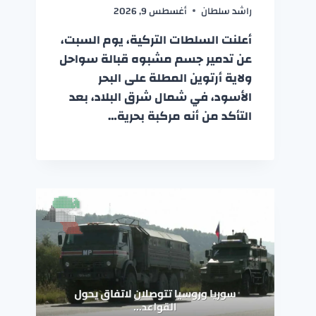
راشد سلطان
أغسطس 9, 2026
أعلنت السلطات التركية، يوم السبت،
عن تدمير جسم مشبوه قبالة سواحل
ولاية أرتوين المطلة على البحر
الأسود، في شمال شرق البلاد، بعد
التأكد من أنه مركبة بحرية…