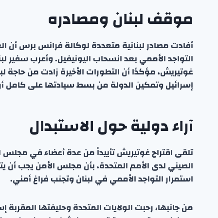
موقف لبنان ومصادره
أفادت مصادر لبنانية متعددة لوكالة فرانس برس أن الع
التواجد الأممي بعد انسحاب اليونيفيل. وأعرب سفير لبن
غوتيريش، مؤكدًا أن التطورات الأخيرة زادت من حاجة ل
إسرائيل وتمكين الدولة من بسط سيادتها على كامل أر
آراء دولية حول الاستبدال
تلقى اقتراح غوتيريش تأييداً من عدة أعضاء في مجلس ا
الصيني لدى الأمم المتحدة، بأن مجلس الأمن يجب أن يتخ
استمرار التواجد الأممي في لبنان وتجنب فراغ أمني.
من جانبها، رحبت الولايات المتحدة وحليفتها المقربة