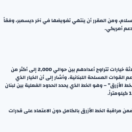
ً نحو 7,500 من عناصر حفظ السلام، ومن المقرر أن ينتهي تفويضها في آخر ديسمبر، وفقاً
في التقرير المقدم إلى مجلس الأمن، عرض غوتيريش ثلاثة خيارات تتراوح أعدادهم بين حوالي 2,000 إلى أكثر من
عم القوات المسلحة اللبنانية. وأشار إلى أن الخيار الذي
الأزرق” – وهو الخط الذي يحدد الحدود الفعلية بين لبنان
ضمن مراقبة الخط الأزرق بالكامل دون الاعتماد على قدرات