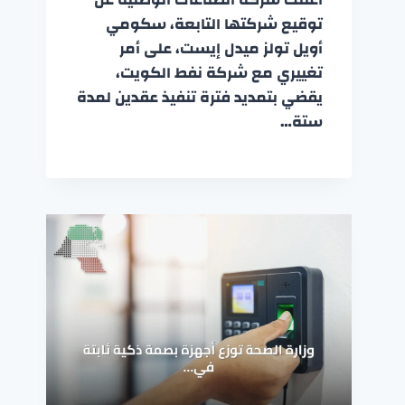
توقيع شركتها التابعة، سكومي
أويل تولز ميدل إيست، على أمر
تغييري مع شركة نفط الكويت،
يقضي بتمديد فترة تنفيذ عقدين لمدة
ستة…