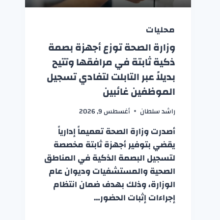
محليات
وزارة الصحة توزع أجهزة بصمة
ذكية ثابتة في مرافقها وتتيح
بديلاً عبر التابلت لتفادي تسجيل
الموظفين غائبين
راشد سلطان
أغسطس 9, 2026
أصدرت وزارة الصحة تعميماً إدارياً
يقضي بتوفير أجهزة ثابتة مخصصة
لتسجيل البصمة الذكية في المناطق
الصحية والمستشفيات وديوان عام
الوزارة، وذلك بهدف ضمان انتظام
إجراءات إثبات الحضور…