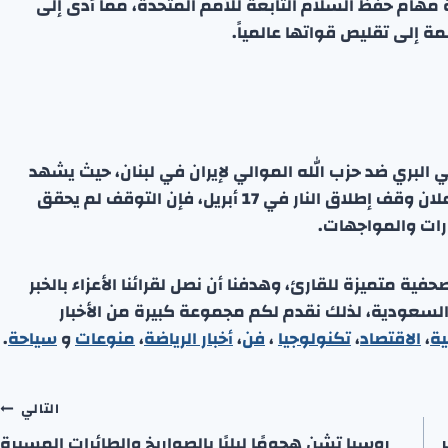
مهام حفظ السلام التابعة للأمم المتحدة، مما أدى إلى
 إلى تقليص قواتها عالمياً.
البري ضد حزب الله الموالي لإيران في لبنان، حيث يشهد
أعمق توغل عسكري له منذ 26 عاماً. وعلى الرغم من إعلان وقف إطلاق النار في 17 أبريل، فإن التوقف لم يحقق
رات والمواجهات.
ة متميزة للقارئ، وهدفنا أن نصل لقرائنا الأعزاء بالخبر
 السعودية، لذلك نقدم لكم مجموعة كبيرة من الأخبار
ية
،
الاقتصاد
،
تكنولوجيا
،
فن
،
أخبار الرياضة
،
منوعا
ت
و
سياحة
.
التالي
روسيا تشن هجومًا ليليًا بالصواريخ والطائرات المسيرة