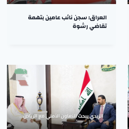
العراق: سجن نائب عامين بتهمة
تقاضي رشوة