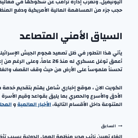
اليونيفيل. وتعرب إدارة ترامب عن شكوكها في فعالية 
حجب جزء من المساهمة المالية الأمريكية ودفع المنظمة
السياق الأمني المتصاعد
يأتي هذا التطور في ظل تصعيد هجوم الجيش الإسرائيلي 
تحسناً ملموساً على الأرض من حيث وقف القصف والغا
الكويت الان ، موقع إخباري شامل يهتم بتقديم خدمة صحفي
الأدق والأسرع والحصري بما يليق بقواعد وقيم الأسرة
المتنوعة داخل الأقسام التالية،
الأخبار العالمية
و
المحل
تصفّح
السابق
إلغاء تعيين نائب مدير منظمة العمل الدولية بسبب تأخر