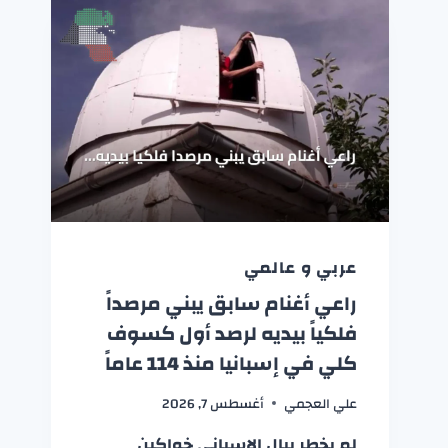
عربي و عالمي
راعي أغنام سابق يبني مرصداً
فلكياً بيديه لرصد أول كسوف
كلي في إسبانيا منذ 114 عاماً
علي العجمي
أغسطس 7, 2026
لم يخطر ببال الإسباني خواكين