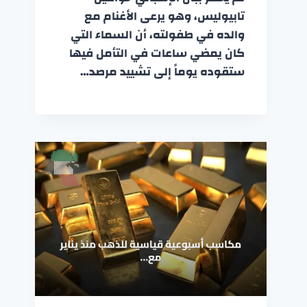
تابيوليس، وهو يرعى الأغنام مع
والده في طفولته، أن السماء التي
كان يمضي ساعات في التأمل فيها
ستقوده يوماً إلى تشييد مرصد…