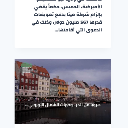
الأميركية، الخميس، حكماً يقضي
بإلزام شركة ميتا بدفع تعويضات
قدرها 567 مليون دولار، وذلك في
الدعوى التي أقامتها…