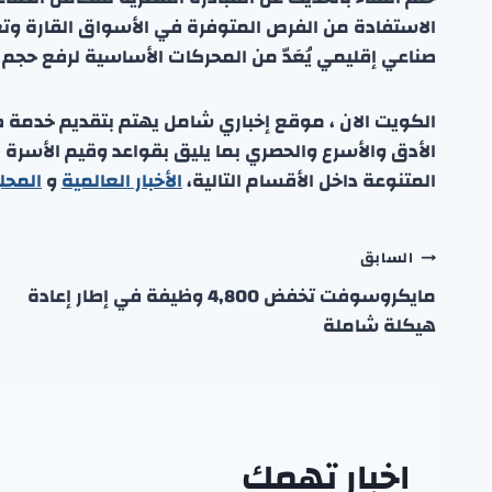
الاستفادة من الفرص المتوفرة في الأسواق القارة وتع
صناعي إقليمي يُعَدّ من المحركات الأساسية لرفع حجم ال
الكويت الان ، موقع إخباري شامل يهتم بتقديم خدمة صحفي
الأدق والأسرع والحصري بما يليق بقواعد وقيم الأسرة
المتنوعة داخل الأقسام التالية،
الأخبار العالمية
و
المحل
تصفّح
السابق
مايكروسوفت تخفض 4,800 وظيفة في إطار إعادة
المقالات
هيكلة شاملة
اخبار تهمك