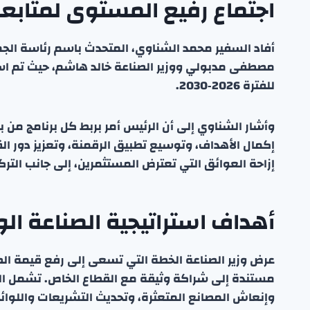
اجتماع رفيع المستوى لمتابعة 
أفاد السفير محمد الشناوي، المتحدث باسم رئاسة الجم
مصطفى مدبولي ووزير الصناعة خالد هاشم، حيث تم استع
للفترة 2026‑2030.
وأشار الشناوي إلى أن الرئيس أمر بربط كل برنامج من ب
إكمال الأهداف، وتوسيع تطبيق الرقمنة، وتعزيز دور ا
إزاحة العوائق التي تعترض المستثمرين، إلى جانب التر
أهداف استراتيجية الصناعة ال
مستندة إلى شراكة وثيقة مع القطاع الخاص. تشمل الخط
وإنعاش المصانع المتعثرة، وتحديث التشريعات واللوائح