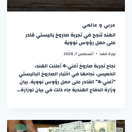
عربي و عالمي
الهند تنجح في تجربة صاروخ باليستي قادر
على حمل رؤوس نووية
نورة فهد
أغسطس 7, 2026
نجاح تجربة صاروخ أغني-4 أعلنت الهند،
الخميس، نجاحها في اختبار الصاروخ الباليستي
“أغني-4” القادر على حمل رؤوس نووية. بيان
وزارة الدفاع الهندية جاء ذلك في بيان لوزارة…