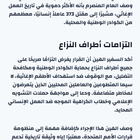
وصف العام المنصرم بأنه الأكثر دموية في تاريخ العمل
الإغاثي، مشيرًا إلى مقتل 373 عاملاً إنسانيًا، معظمهم
من الكوادر الوطنية والمحلية.
التزامات أطراف النزاع
أكد السفير الهين أن القرار يفرض التزامًا صريحًا على
جميع أطراف النزاع بحماية الكوادر الوطنية ومكافحة
التضليل، مع الوقوف ضد استهداف الأطقم الإغاثية، لا
سيما المتطوعين والعاملين المحليين الذين يتعرضون
لمخاطر متضاعفة. ودعا إلى مواجهة حملات التشويه
الإعلامي وخطاب الكراهية الموجه ضد العمل الإنساني
المحايد.
وصف الهين هذا الإجراء كإضافة مهمة إلى منظومة
قرارات الأمم المتحدة، معتبرًا إياه وثيقة تاريخية تدعم