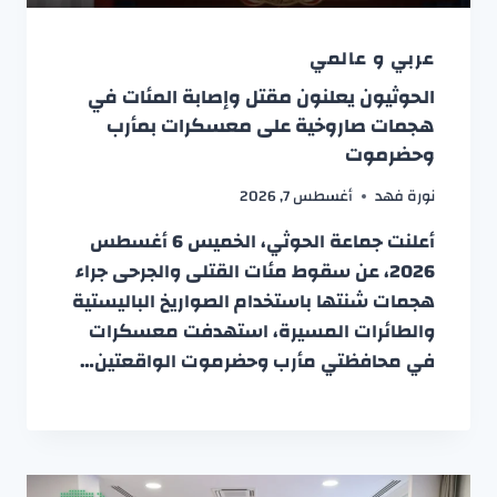
عربي و عالمي
الحوثيون يعلنون مقتل وإصابة المئات في
هجمات صاروخية على معسكرات بمأرب
وحضرموت
نورة فهد
أغسطس 7, 2026
أعلنت جماعة الحوثي، الخميس 6 أغسطس
2026، عن سقوط مئات القتلى والجرحى جراء
هجمات شنتها باستخدام الصواريخ الباليستية
والطائرات المسيرة، استهدفت معسكرات
في محافظتي مأرب وحضرموت الواقعتين…