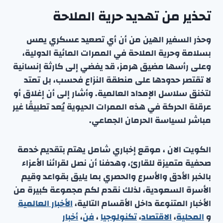
تحذير من تهديد حرية الملاحة
وحذر السفير الهين من أن أي تصعيد عسكري يمس
بسلامة وحرية الملاحة في الممرات المائية الدولية،
وعلى رأسها مضيق هرمز، قد يفضي إلى كارثة إنسانية
لا تقتصر حدودها على منطقة النزاع فحسب، بل تمتد
لتخنق سلاسل الإمداد العالمية. وأشار إلى أن إغلاق أو
عرقلة الحركة في هذه الممرات الحيوية يُعد تطبيقًا غير
مباشر لسياسة الحرمان الجماعي.
الكويت الان ، موقع إخباري شامل يهتم بتقديم خدمة
صحفية متميزة للقارئ، وهدفنا أن نصل لقرائنا الأعزاء
بالخبر الأدق والأسرع والحصري بما يليق بقواعد وقيم
الأسرة السعودية، لذلك نقدم لكم مجموعة كبيرة من
الأخبار المتنوعة داخل الأقسام التالية،
الأخبار العالمية
و
المحلية
،
الاقتصاد
،
تكنولوجيا
،
فن
،
أخبار