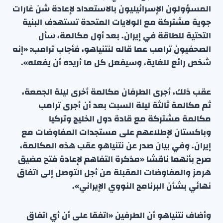
المسؤولون الإسرائيليون بالاستعداد لإعادة شن غارات
جوية مشتركة مع الولايات المتحدة تستهدف البنية
التحتية للطاقة في إيران. بعد أول مكالمة، سأل
الصحفيون ترامب عما قاله لنتنياهو، فأجاب ترامب: «إنه
شخص رائع للغاية، وسيفعل كل ما أريده أن يفعله».
عقب ذلك، أجرى الطرفان مكالمة أخرى ليلة الجمعة،
ثم مكالمة ثالثة ليلة السبت بعد أن أجرى ترامب
مكالمة مشتركة مع قادة دول الخليج وتركيا
وباكستان لإطلاعهم على مستجدات المفاوضات مع
إيران. وفي بيان صدر عن نتنياهو عقب هذه المكالمة،
صرح بأنهما ناقشا «مذكرة التفاهم لإعادة فتح مضيق
هرمز والمفاوضات المقبلة من أجل التوصل إلى اتفاق
نهائي بشأن البرنامج النووي الإيراني».
وأضاف نتنياهو أن الطرفين «اتفقا على أن أي اتفاق