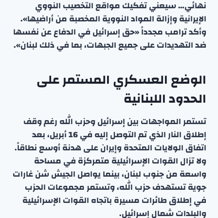
نهائي… سيعني تفكيك مواقع التخصيب النووي
الإيرانية وإزالة المواد النووية المخصبة من أراضيها».
وأكد ترامب مجدداً «حق إسرائيل في الدفاع عن نفسها
ضد التهديدات على جميع الجبهات، بما في ذلك لبنان».
الوضع العسكري المستمر على
الحدود اللبنانية
تستمر المواجهات بين إسرائيل وحزب الله رغم وقف
إطلاق النار الذي تم التوصل إليه في 16 أبريل، بعد
اتفاق الولايات المتحدة وإيران على هدنة أوسع نطاقاً.
ولا تزال القوات الإسرائيلية متمركزة في مساحة
واسعة من جنوب لبنان، بينما يواصل الجيش شن غارات
جوية تستهدف حزب الله، وتستمر مجموعات الحزب
في إطلاق طائرات مسيرة باتجاه القوات الإسرائيلية
والبلدات شمال إسرائيل.