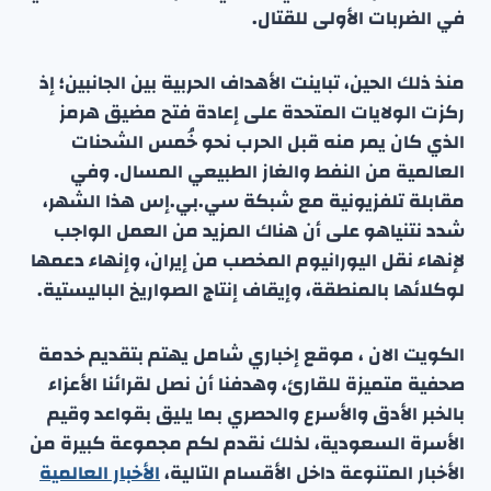
في الضربات الأولى للقتال.
منذ ذلك الحين، تباينت الأهداف الحربية بين الجانبين؛ إذ
ركزت الولايات المتحدة على إعادة فتح مضيق هرمز
الذي كان يمر منه قبل الحرب نحو خُمس الشحنات
العالمية من النفط والغاز الطبيعي المسال. وفي
مقابلة تلفزيونية مع شبكة سي.بي.إس هذا الشهر،
شدد نتنياهو على أن هناك المزيد من العمل الواجب
لإنهاء نقل اليورانيوم المخصب من إيران، وإنهاء دعمها
لوكلائها بالمنطقة، وإيقاف إنتاج الصواريخ الباليستية.
الكويت الان ، موقع إخباري شامل يهتم بتقديم خدمة
صحفية متميزة للقارئ، وهدفنا أن نصل لقرائنا الأعزاء
بالخبر الأدق والأسرع والحصري بما يليق بقواعد وقيم
الأسرة السعودية، لذلك نقدم لكم مجموعة كبيرة من
الأخبار المتنوعة داخل الأقسام التالية،
الأخبار العالمية