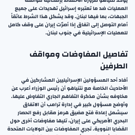
يؤكد نتنياهو ضرورة الاحتفاظ بإمكانية مواصلة
العمليات ضد ما تعتبره إسرائيل تهديدات على جميع
الجبهات، بما فيها لبنان. وقد يشكل هذا الشرط عائقاً
أمام التوصل إلى اتفاق إذا أصرّت إيران على وقف كامل
للعمليات الإسرائيلية في جنوب لبنان.
تفاصيل المفاوضات ومواقف
الطرفين
أفاد أحد المسؤولين الإسرائيليين المشاركين في
الأحاديث الخاصة مع نتنياهو أن رئيس الوزراء أعرب عن
مخاوفه بشأن مذكرة التفاهم الجاري التفاوض عليها.
وأوضح مسؤول كبير في إدارة ترامب أن الاتفاق
سيشمل إعادة فتح مضيق هرمز مقابل رفع الحصار
البحري الأمريكي على إيران، تليها مفاوضات أخرى حول
القضايا النووية. تجري المفاوضات بين الولايات المتحدة