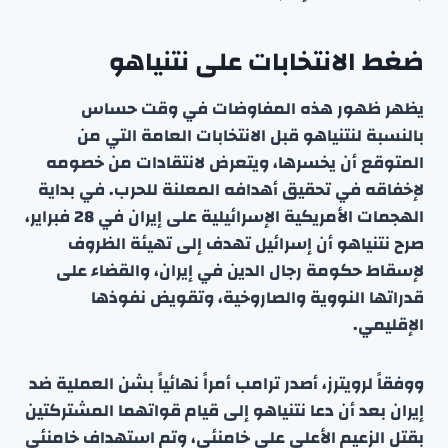
ضغط الانتخابات على نتنياهو
يظهر ظهور هذه المفاوضات في وقت حساس
بالنسبة لنتنياهو قبل الانتخابات العامة التي من
المتوقع أن يخسرها، ويتعرض لانتقادات من خصومه
لإخفاقه في تحقيق أهدافه المعلنة للحرب. في بداية
الهجمات الأمريكية الإسرائيلية على إيران في 28 فبراير،
صرح نتنياهو أن إسرائيل تهدف إلى تهيئة الظروف
لإسقاط حكومة رجال الدين في إيران، والقضاء على
قدراتها النووية والصاروخية، وتقويض نفوذها
الإقليمي.
ووفقاً لرويترز، أصدر ترامب أمراً نهائياً بشن العملية ضد
إيران بعد أن دعا نتنياهو إلى قيام قواتهما المشتركتين
بقتل الزعيم الأعلى علي خامنئي، وتم استهداف خامنئي