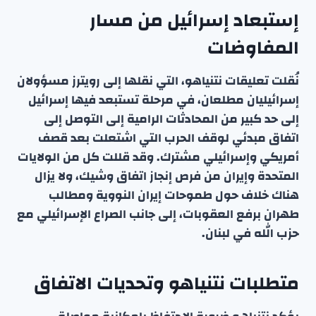
إستبعاد إسرائيل من مسار
المفاوضات
نُقلت تعليقات نتنياهو، التي نقلها إلى رويترز مسؤولان
إسرائيليان مطلعان، في مرحلة تستبعد فيها إسرائيل
إلى حد كبير من المحادثات الرامية إلى التوصل إلى
اتفاق مبدئي لوقف الحرب التي اشتعلت بعد قصف
أمريكي وإسرائيلي مشترك. وقد قللت كل من الولايات
المتحدة وإيران من فرص إنجاز اتفاق وشيك، ولا يزال
هناك خلاف حول طموحات إيران النووية ومطالب
طهران برفع العقوبات، إلى جانب الصراع الإسرائيلي مع
حزب الله في لبنان.
متطلبات نتنياهو وتحديات الاتفاق