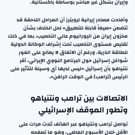
وإيران بشكل غير مباشر بوساطة باكستانية.
وأفادت مصادر إيرانية لرويترز أن المراحل اللاحقة قد
تتضمن «صيغاً قابلة للتطبيق» لحل الخلاف بشأن
مخزون إيران من اليورانيوم عالي التخصيب، بما في ذلك
تقليص مستوى التخصيب تحت إشراف الوكالة الدولية
للطاقة الذرية. ورغم أن الاتفاق لا يعالج على الفور
شواغل إسرائيل حول البرنامج النووي الإيراني، أقر
نتنياهو بأن إسرائيل «ليس لديها أي وسيلة للتأثير على
الرئيس (ترامب) في الوقت الراهن».
الاتصالات بين ترامب ونتنياهو
وتطور الموقف الإسرائيلي
تواصل ترامب ونتنياهو عبر الهاتف ثلاث مرات على
الأقل خلال الأسبوع الماضي، وهو ما تصفحه