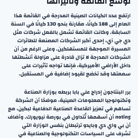
توسع القائمة وتأثيراتها
ارتفع عدد الكيانات الصينية المدرجة في القائمة هذا
العام إلى 188 كيانًا، مقارنة بنحو 130 كيانًا في السنة
السابقة. وكانت القائمة تشمل بالفعل شركات مثل
دي جي آي، إحدى أكبر الشركات المصنعة للطائرات
المسيرة الموجهة للمستهلكين. وعلى الرغم من أن
الشركات المدرجة لا تزال قادرة على مزاولة أنشطتها
داخل الأراضي الأميركية، فإنها تواجه تأثيرات على
سمعتها وقد تخضع لقيود إضافية في المستقبل.
برر البنتاجون إدراج علي بابا بربطه بوزارة الصناعة
وتكنولوجيا المعلومات الصينية، موضحًا أن الشركة
تساهم في تعزيز القاعدة الصناعية الدفاعية لبكين، مع
noting أن أسهمها تُتداول في بورصة نيويورك. وأضاف
أن بي واي دي وبايدو ترتبطان بنفس الوزارة التي
تشرف على السياسات التكنولوجية والصناعية في