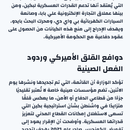
التي يُعتقد أنها تدعم القدرات العسكرية لبكين، ومن
بينها عملاق التجارة الإلكترونية علي بابا، وصانعة
السيارات الكهربائية بي واي دي، ومحرك البحث بايدو.
ويهدف الإدراج إلى منع هذه الكيانات من الحصول على
عقود دفاعية مع الحكومة الأميركية.
دوافع القلق الأميركي وردود
الفعل الصينية
تؤكد الوزارة أن القائمة، التي تم تجديدها ونشرها يوم
الاثنين، تضم مؤسسات صينية خاصة لا تُعتبر تقليديًا
جزءًا من قطاعي الدفاع أو الأمن، ما يعكس قلقًا
متزايدًا في واشنطن بشأن استراتيجية بكين التي
تسعى لاستغلال إمكانات القطاع المدني لتعزيز
قدراتها العسكرية. وأوضحت أن الإقرار يعود إلى
تفويض الكونجرس صادر عام 2021 يهدف لتحديد