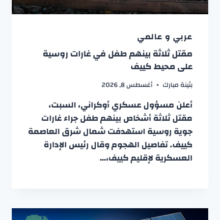
عربي و عالمي
مقتل ثلاثة بينهم طفل في غارات روسية
على محيط كييف
بثينة مبارك
أغسطس 8, 2026
أعلن مسؤول عسكري أوكراني، السبت،
مقتل ثلاثة أشخاص بينهم طفل جراء غارات
جوية روسية استهدفت شمال شرق العاصمة
كييف. تفاصيل الهجوم وقال رئيس الإدارة
العسكرية لإقليم كييف،…