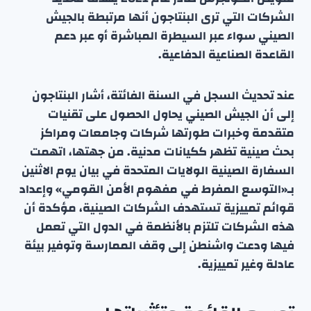
الشركات التي ترى البنتاجون أنها مرتبطة بالجيش
الصيني سواء عبر السيطرة المباشرة أو عبر دعم
القاعدة الصناعية الدفاعية.
عند تحديث السجل في السنة الفائتة، أشار البنتاجون
إلى أن الجيش الصيني يحاول الحصول على تقنيات
متقدمة وخبرات طورتها شركات وجامعات ومراكز
بحث صينية تظهر ككيانات مدنية. من جهتها، اتهمت
السفارة الصينية الولايات المتحدة في بيان يوم الاثنين
بـ«التوسع المفرط في مفهوم الأمن القومي» وإعداد
قوائم تمييزية تستهدف الشركات الصينية، مؤكدة أن
هذه الشركات تلتزم بالأنظمة في الدول التي تعمل
فيها ودعت واشنطن إلى وقف الممارسة وتوفير بيئة
عادلة وغير تمييزية.