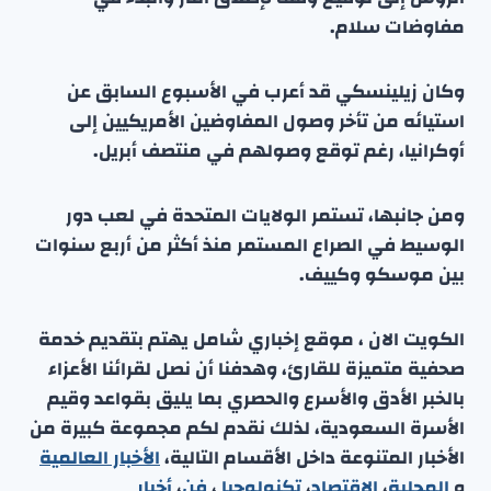
مفاوضات سلام.
وكان زيلينسكي قد أعرب في الأسبوع السابق عن
استيائه من تأخر وصول المفاوضين الأمريكيين إلى
أوكرانيا، رغم توقع وصولهم في منتصف أبريل.
ومن جانبها، تستمر الولايات المتحدة في لعب دور
الوسيط في الصراع المستمر منذ أكثر من أربع سنوات
بين موسكو وكييف.
الكويت الان ، موقع إخباري شامل يهتم بتقديم خدمة
صحفية متميزة للقارئ، وهدفنا أن نصل لقرائنا الأعزاء
بالخبر الأدق والأسرع والحصري بما يليق بقواعد وقيم
الأسرة السعودية، لذلك نقدم لكم مجموعة كبيرة من
الأخبار المتنوعة داخل الأقسام التالية،
الأخبار العالمية
و
المحلية
،
الاقتصاد
،
تكنولوجيا
،
فن
،
أخبار