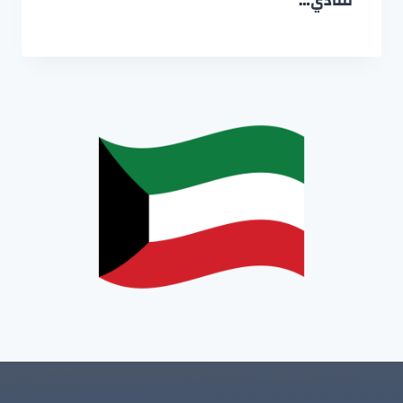
للنادي…