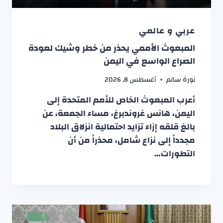
عربي و عالمي
المبعوث الأممي يحذر من خطر وشيك لعودة
الصراع الواسع في اليمن
نورة سالم
أغسطس 8, 2026
أعرب المبعوث الخاص للأمم المتحدة إلى
اليمن، هانس غروندبرغ، مساء الجمعة، عن
بالغ قلقه إزاء تزايد احتمالية انزلاق البلاد
مجدداً إلى نزاع شامل، محذراً من أن
التطورات…