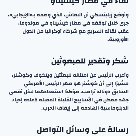
لقاء في مطار كيشيناو
وأوضح زيلينسكي أن النقاش، الذي وصفه بـ«الإيجابي»،
جرى خلال توقفه في مطار كيشيناو في مولدوفا،
عقب لقائه السريع مع شركاء أوكرانيا من الدول
الأوروبية.
شكر وتقدير للمبعوثين
وأعرب الرئيس عن امتنانه للبعثتين ويتكوف وكوشنر،
مشيرًا إلى أن كوشنر هو صهر الرئيس الأمريكي
السابق دونالد ترامب، مؤكدًا استعدادهما لبذل أقصى
جهد ممكن في الأسابيع القليلة المقبلة لإعادة إحياء
الدبلوماسية الهادفة إلى إيقاف الحرب.
رسالة على وسائل التواصل