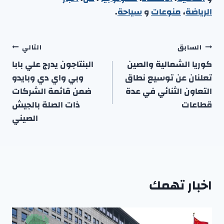
الرياضة
،
منوعا
ت
و
سياحة
.
تصفّح
السابق
التالي
المقالات
كوريا الشمالية والصين
البنتاجون يدرج علي بابا
تعلنان عن توسيع نطاق
وبي واي دي وبايدو
التعاون الثنائي في عدة
ضمن قائمة الشركات
قطاعات
ذات الصلة بالجيش
الصيني
اخبار تهمك