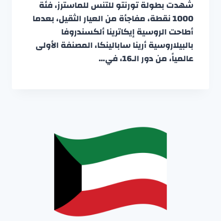
شهدت بطولة تورنتو للتنس للماسترز، فئة
1000 نقطة، مفاجأة من العيار الثقيل، بعدما
أطاحت الروسية إيكاترينا ألكسندروفا
بالبيلاروسية أرينا سابالينكا، المصنفة الأولى
عالمياً، من دور الـ16، في…