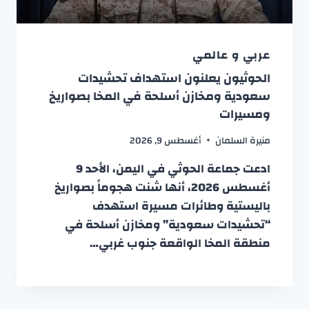
عربي و عالمي
الحوثيون يعلنون استهداف تحشيدات
سعودية ومخازن أسلحة في المخا بصواريخ
ومسيرات
منيرة السلمان
أغسطس 9, 2026
ادعت جماعة الحوثي في اليمن، الأحد 9
أغسطس 2026، أنها شنت هجوماً بصواريخ
باليستية وطائرات مسيرة استهدف
“تحشيدات سعودية” ومخازن أسلحة في
منطقة المخا الواقعة جنوب غربي…