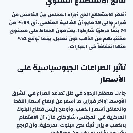
نتائج الاستطلاع السنوي
أظهر الاستطلاع الذي أجراه المجلس بين الخامس من
فبراير والى 19 مايو أن الغالبية العظمى، أي 54% من
74 بنكًا مركزيًا شاركوا، يعتزمون الحفاظ على مستوى
مقتنياتهم من الذهب دون تعديل، بينما توقع 1%
منها انخفاضاً في الحيازات.
تأثير الصراعات الجيوسياسية على
الأسعار
جاءت معظم الردود في ظل تصاعد الصراع في الشرق
الأوسط أواخر فبراير، ما أسفر عن ارتفاع أسعار النفط
وانخفاض أسعار الذهب. وأوضح رئيس قطاع البنوك
المركزية في المجلس، شاوكاي فان، أن الاهتمام
بالذهب لا يزال ثابتًا لدى البنوك المركزية، وأن تراجع