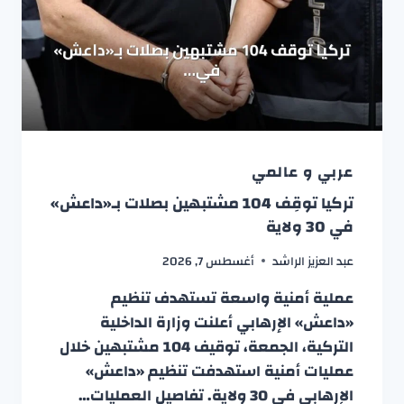
عربي و عالمي
تركيا توقِف 104 مشتبهين بصلات بـ«داعش»
في 30 ولاية
عبد العزيز الراشد
أغسطس 7, 2026
عملية أمنية واسعة تستهدف تنظيم
«داعش» الإرهابي أعلنت وزارة الداخلية
التركية، الجمعة، توقيف 104 مشتبهين خلال
عمليات أمنية استهدفت تنظيم «داعش»
الإرهابي في 30 ولاية. تفاصيل العمليات…