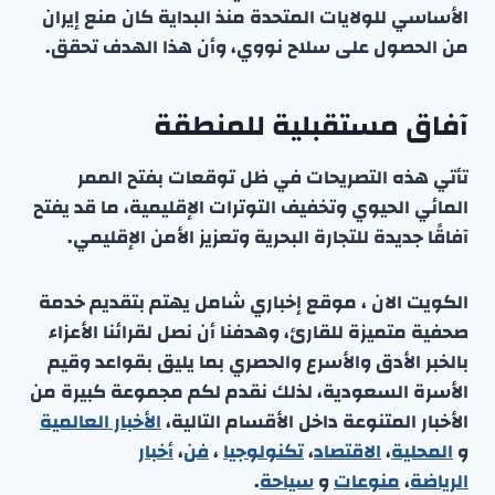
الأساسي للولايات المتحدة منذ البداية كان منع إيران
من الحصول على سلاح نووي، وأن هذا الهدف تحقق.
آفاق مستقبلية للمنطقة
تأتي هذه التصريحات في ظل توقعات بفتح الممر
المائي الحيوي وتخفيف التوترات الإقليمية، ما قد يفتح
آفاقًا جديدة للتجارة البحرية وتعزيز الأمن الإقليمي.
الكويت الان ، موقع إخباري شامل يهتم بتقديم خدمة
صحفية متميزة للقارئ، وهدفنا أن نصل لقرائنا الأعزاء
بالخبر الأدق والأسرع والحصري بما يليق بقواعد وقيم
الأسرة السعودية، لذلك نقدم لكم مجموعة كبيرة من
الأخبار المتنوعة داخل الأقسام التالية،
الأخبار العالمية
و
المحلية
،
الاقتصاد
،
تكنولوجيا
،
فن
،
أخبار
الرياضة
،
منوعا
ت
و
سياحة
.