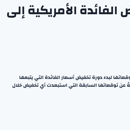
ض الفائدة الأمريكية إلى
ثروات التابعة لبنك UBS عن تأجيل توقعاتها لبدء دورة تخفيض أسعار الفائدة التي يتبعها
لفدرالي، لتصبح مؤجلة إلى عام 2027، متخليّةً عن توقعاتها السابقة التي استبعدت أي تخفيض خلال