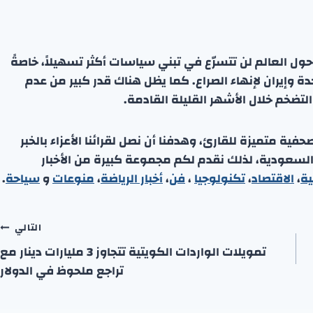
حول العالم لن تتسرّع في تبني سياسات أكثر تسهيلاً، خاصةً
دة وإيران لإنهاء الصراع. كما يظل هناك قدر كبير من عدم
لتضخم خلال الأشهر القليلة القادمة.
ة متميزة للقارئ، وهدفنا أن نصل لقرائنا الأعزاء بالخبر
 السعودية، لذلك نقدم لكم مجموعة كبيرة من الأخبار
ية
،
الاقتصاد
،
تكنولوجيا
،
فن
،
أخبار الرياضة
،
منوعا
ت
و
سياحة
.
التالي
تمويلات الواردات الكويتية تتجاوز 3 مليارات دينار مع
تراجع ملحوظ في الدولار