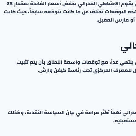
في مذكرة نقلتها رويترز، أشارت الوحدة إلى توقعها أن يقوم الاحتياطي الفدرالي بخفض أسعار الفائدة بمقدار 25
ساس في شهر مارس ويونيو من عام 2027. وهذه التوقعات تختلف عن ما كانت تتوقعه سابقاً، حيث كانت
أو مارس المقبل.
الي
ن ينتهي غداً، مع توقعات واسعة النطاق بأن يتم تثبيت
أول للمصرف المركزي تحت رئاسة كيفن وارش.
تبنى الفدرالي نهجاً أكثر صرامة في بيان السياسة النقدية، وكذلك
مستقبلية.