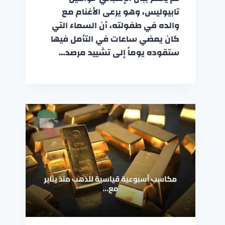
تابيوليس، وهو يرعى الأغنام مع
والده في طفولته، أن السماء التي
كان يمضي ساعات في التأمل فيها
ستقوده يوماً إلى تشييد مرصد…