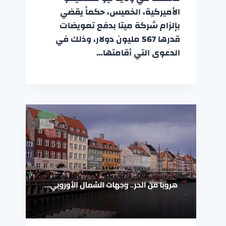
الأميركية، الخميس، حكماً يقضي
بإلزام شركة ميتا بدفع تعويضات
قدرها 567 مليون دولار، وذلك في
الدعوى التي أقامتها…