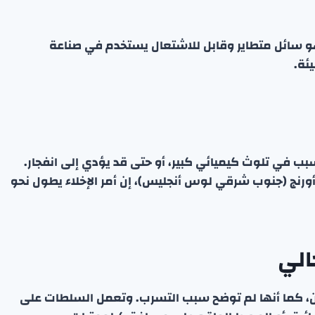
يثاكريلات، وهو سائل متطاير وقابل للاشتعال يستخدم في صناعة
ئة.
ب في تلوث كيميائي كبير، أو حتى قد يؤدي إلى انفجار.
ورنج (جنوب شرقي لوس أنجليس)، إن أمر الإخلاء يطول نحو
الي
آن، كما أنها لم توضح سبب التسرب. وتعمل السلطات على