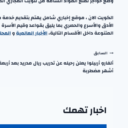
وضع حواجز لمنع المواد السامة من تلويث المجاري الم
الكويت الان ، موقع إخباري شامل يهتم بتقديم خدمة صحفي
الأدق والأسرع والحصري بما يليق بقواعد وقيم الأسرة
المتنوعة داخل الأقسام التالية،
الأخبار العالمية
و
المحل
تصفّح
السابق
ألفارو أربيلوا يعلن رحيله عن تدريب ريال مدريد بعد أربعة
المقالات
أشهر مضطربة
اخبار تهمك