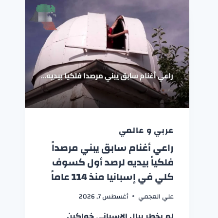
عربي و عالمي
راعي أغنام سابق يبني مرصداً
فلكياً بيديه لرصد أول كسوف
كلي في إسبانيا منذ 114 عاماً
علي العجمي
أغسطس 7, 2026
لم يخطر ببال الإسباني خواكين