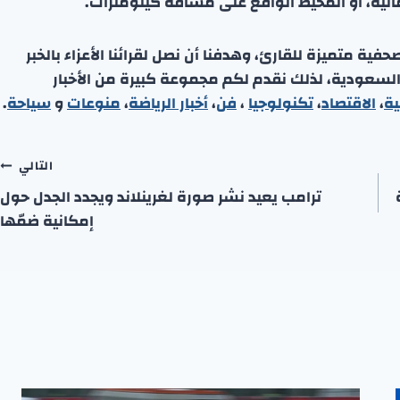
ائية، أو المحيط الواقع على مسافة كيلومترات.
ة متميزة للقارئ، وهدفنا أن نصل لقرائنا الأعزاء بالخبر
 السعودية، لذلك نقدم لكم مجموعة كبيرة من الأخبار
ية
،
الاقتصاد
،
تكنولوجيا
،
فن
،
أخبار الرياضة
،
منوعا
ت
و
سياحة
.
التالي
ترامب يعيد نشر صورة لغرينلاند ويجدد الجدل حول
إمكانية ضمّها