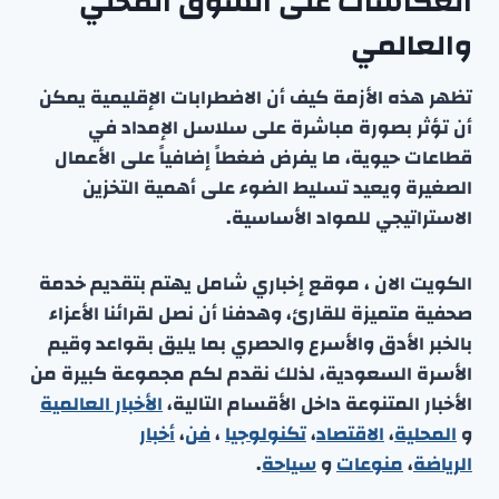
انعكاسات على السوق المحلي
والعالمي
تظهر هذه الأزمة كيف أن الاضطرابات الإقليمية يمكن
أن تؤثر بصورة مباشرة على سلاسل الإمداد في
قطاعات حيوية، ما يفرض ضغطاً إضافياً على الأعمال
الصغيرة ويعيد تسليط الضوء على أهمية التخزين
الاستراتيجي للمواد الأساسية.
الكويت الان ، موقع إخباري شامل يهتم بتقديم خدمة
صحفية متميزة للقارئ، وهدفنا أن نصل لقرائنا الأعزاء
بالخبر الأدق والأسرع والحصري بما يليق بقواعد وقيم
الأسرة السعودية، لذلك نقدم لكم مجموعة كبيرة من
الأخبار المتنوعة داخل الأقسام التالية،
الأخبار العالمية
و
المحلية
،
الاقتصاد
،
تكنولوجيا
،
فن
،
أخبار
الرياضة
،
منوعا
ت
و
سياحة
.