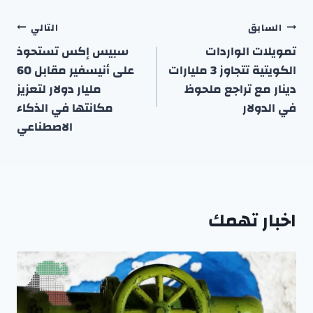
تصفّح
السابق
التالي
المقالات
تمويلات الواردات
سبيس إكس تستحوذ
الكويتية تتجاوز 3 مليارات
على أنيسفير مقابل 60
دينار مع تراجع ملحوظ
مليار دولار لتعزيز
في الدولار
مكانتها في الذكاء
الاصطناعي
اخبار تهمك