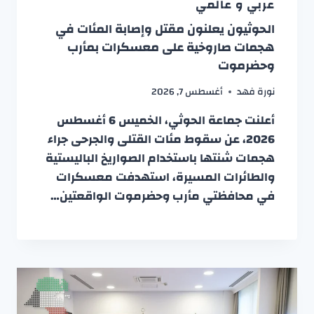
عربي و عالمي
الحوثيون يعلنون مقتل وإصابة المئات في
هجمات صاروخية على معسكرات بمأرب
وحضرموت
نورة فهد
أغسطس 7, 2026
أعلنت جماعة الحوثي، الخميس 6 أغسطس
2026، عن سقوط مئات القتلى والجرحى جراء
هجمات شنتها باستخدام الصواريخ الباليستية
والطائرات المسيرة، استهدفت معسكرات
في محافظتي مأرب وحضرموت الواقعتين…