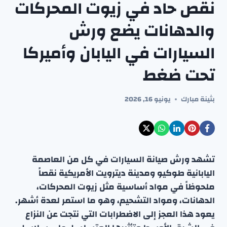
نقص حاد في زيوت المحركات
والدهانات يضع ورش
السيارات في اليابان وأميركا
تحت ضغط
بثينة مبارك
يونيو 16, 2026
تشهد ورش صيانة السيارات في كل من العاصمة
اليابانية طوكيو ومدينة ديترويت الأمريكية نقصاً
ملحوظاً في مواد أساسية مثل زيوت المحركات،
الدهانات، ومواد التشحيم، وهو ما استمر لعدة أشهر.
يعود هذا العجز إلى الاضطرابات التي نتجت عن النزاع