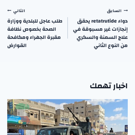
تصفّح
السابق
التالي
المقالات
دواء retatrutide يحقق
طلب عاجل للبلدية ووزارة
إنجازات غير مسبوقة في
الصحة بخصوص نظافة
علاج السمنة والسكري
مقبرة الجهراء ومكافحة
من النوع الثاني
القوارض
اخبار تهمك