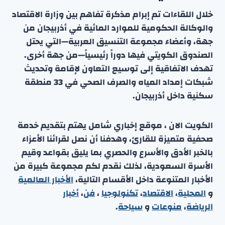
خلال اللقاءات تم إبرام مذكرة تفاهم بين وزارة الاقتصاد
والوكالة الحكومية للموارد المائية في أذربيجان من
جهة، وأعضاء مجموعة التنسيق العربية—التي يحتل
الصندوق الكويتي فيها دوراً رئيسياً—من جهة أخرى.
تهدف الاتفاقية إلى توسيع التعاون لإقامة وتحديث
شبكات إمداد المياه والصرف الصحي في 33 منطقة
سكنية داخل أذربيجان.
الكويت الان ، موقع إخباري شامل يهتم بتقديم خدمة
صحفية متميزة للقارئ، وهدفنا أن نصل لقرائنا الأعزاء
بالخبر الأدق والأسرع والحصري بما يليق بقواعد وقيم
الأسرة السعودية، لذلك نقدم لكم مجموعة كبيرة من
الأخبار المتنوعة داخل الأقسام التالية،
الأخبار العالمية
و
المحلية
،
الاقتصاد
،
تكنولوجيا
،
فن
،
أخبار
الرياضة
،
منوعا
ت
و
سياحة
.