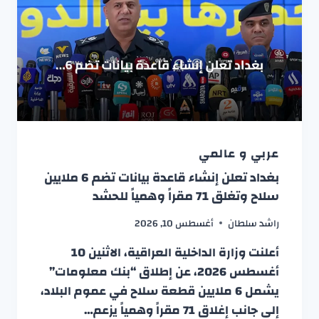
عربي و عالمي
بغداد تعلن إنشاء قاعدة بيانات تضم 6 ملايين
سلاح وتغلق 71 مقراً وهمياً للحشد
راشد سلطان
أغسطس 10, 2026
أعلنت وزارة الداخلية العراقية، الاثنين 10
أغسطس 2026، عن إطلاق “بنك معلومات”
يشمل 6 ملايين قطعة سلاح في عموم البلاد،
إلى جانب إغلاق 71 مقراً وهمياً يزعم…