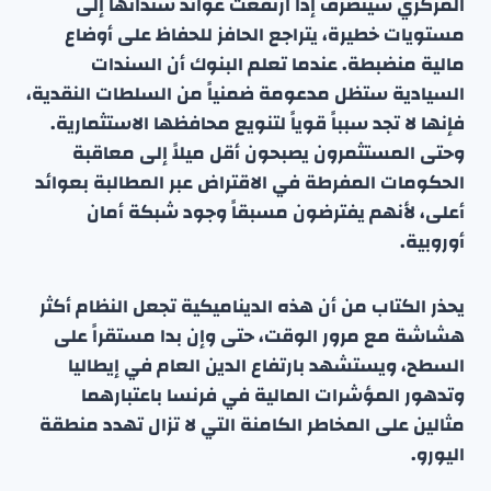
المركزي سيتصرف إذا ارتفعت عوائد سنداتها إلى
مستويات خطيرة، يتراجع الحافز للحفاظ على أوضاع
مالية منضبطة. عندما تعلم البنوك أن السندات
السيادية ستظل مدعومة ضمنياً من السلطات النقدية،
فإنها لا تجد سبباً قوياً لتنويع محافظها الاستثمارية.
وحتى المستثمرون يصبحون أقل ميلاً إلى معاقبة
الحكومات المفرطة في الاقتراض عبر المطالبة بعوائد
أعلى، لأنهم يفترضون مسبقاً وجود شبكة أمان
أوروبية.
يحذر الكتاب من أن هذه الديناميكية تجعل النظام أكثر
هشاشة مع مرور الوقت، حتى وإن بدا مستقراً على
السطح، ويستشهد بارتفاع الدين العام في إيطاليا
وتدهور المؤشرات المالية في فرنسا باعتبارهما
مثالين على المخاطر الكامنة التي لا تزال تهدد منطقة
اليورو.