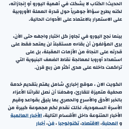
الحديث؛ الكتاب لا يشكك في أهمية اليورو أو إنجازاته،
لكنه يطرح سؤالاً جوهرياً حول قدرة العملة الأوروبية
على الاستمرار بالاعتماد على الأدوات الحالية.
بينما نجح اليورو في تجاوز كل اختبار واجهه حتى الآن،
يرى المؤلفون أن بقاءه مستقبلاً لن يعتمد فقط على
قدرته على النجاة من الأزمات المقبلة، بل على
استعداد أوروبا لمعالجة نقاط الضعف البنيوية التي
تراكمت داخله على مدى أكثر من ربع قرن.
الكويت الان ، موقع إخباري شامل يهتم بتقديم خدمة
صحفية متميزة للقارئ، وهدفنا أن نصل لقرائنا الأعزاء
بالخبر الأدق والأسرع والحصري بما يليق بقواعد وقيم
الأسرة السعودية، لذلك نقدم لكم مجموعة كبيرة من
الأخبار المتنوعة داخل الأقسام التالية،
الأخبار العالمية
و
المحلية
،
الاقتصاد
،
تكنولوجيا
،
فن
،
أخبار