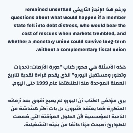
ورغم هذا الإنجاز التاريخي remained unsettled
questions about what would happen if a member
state fell into debt distress, who would bear the
cost of rescues when markets trembled, and
whether a monetary union could survive long‑term
without a complementary fiscal union.
هذه الأسئلة هي محور كتاب “دورة الأزمات: تحديات
وتطور ومستقبل اليورو” الذي يقدم قراءة نقدية لتاريخ
العملة الموحدة منذ انطلاقتها عام 1999 حتى اليوم.
يرى مؤلفي الكتاب أن اليورو لم يصبح أقوى بعد أزماته
المتكررة كما يعتقد كثيرون، بل بات أكثر هشاشة من
الناحية المؤسسية لأن الحلول المؤقتة التي صُممت
للطوارئ أصبحت جزءًا دائمًا من بنيته التشغيلية.