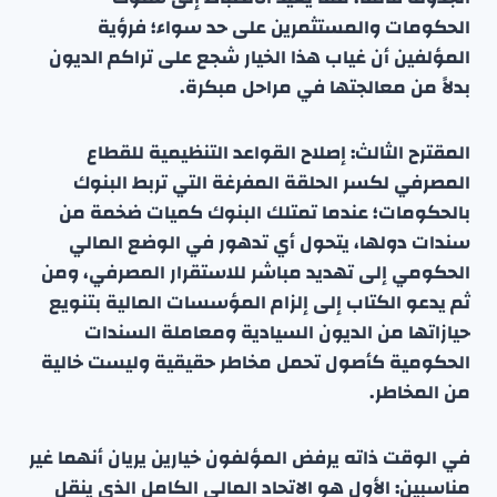
الحكومات والمستثمرين على حد سواء؛ فرؤية
المؤلفين أن غياب هذا الخيار شجع على تراكم الديون
بدلاً من معالجتها في مراحل مبكرة.
المقترح الثالث: إصلاح القواعد التنظيمية للقطاع
المصرفي لكسر الحلقة المفرغة التي تربط البنوك
بالحكومات؛ عندما تمتلك البنوك كميات ضخمة من
سندات دولها، يتحول أي تدهور في الوضع المالي
الحكومي إلى تهديد مباشر للاستقرار المصرفي، ومن
ثم يدعو الكتاب إلى إلزام المؤسسات المالية بتنويع
حيازاتها من الديون السيادية ومعاملة السندات
الحكومية كأصول تحمل مخاطر حقيقية وليست خالية
من المخاطر.
في الوقت ذاته يرفض المؤلفون خيارين يريان أنهما غير
مناسبين: الأول هو الاتحاد المالي الكامل الذي ينقل