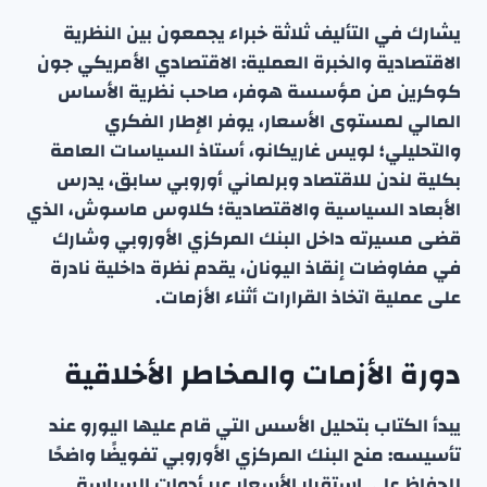
يشارك في التأليف ثلاثة خبراء يجمعون بين النظرية
الاقتصادية والخبرة العملية: الاقتصادي الأمريكي جون
كوكرين من مؤسسة هوفر، صاحب نظرية الأساس
المالي لمستوى الأسعار، يوفر الإطار الفكري
والتحليلي؛ لويس غاريكانو، أستاذ السياسات العامة
بكلية لندن للاقتصاد وبرلماني أوروبي سابق، يدرس
الأبعاد السياسية والاقتصادية؛ كلاوس ماسوش، الذي
قضى مسيرته داخل البنك المركزي الأوروبي وشارك
في مفاوضات إنقاذ اليونان، يقدم نظرة داخلية نادرة
على عملية اتخاذ القرارات أثناء الأزمات.
دورة الأزمات والمخاطر الأخلاقية
يبدأ الكتاب بتحليل الأسس التي قام عليها اليورو عند
تأسيسه: منح البنك المركزي الأوروبي تفويضًا واضحًا
للحفاظ على استقرار الأسعار عبر أدوات السياسة