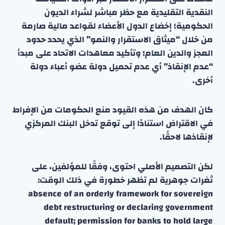
النقدية التقليدية مع حظر مباشر لشراء الديون
الحكومية؛ إخضاع الدول الأعضاء لقواعد مالية صارمة
من خلال “ميثاق الاستقرار والنمو” الذي يحدد حدود
العجز والدين العام؛ وتأكيد معاهدات الاتحاد على مبدأ
“عدم الإنقاذ” أي عدم تحميل دولة عضو أعباء دولة
أخرى.
كان الهدف من هذه القيود منع الحكومات من الإفراط
في الاقتراض استنادًا إلى توقع تدخل البنك المركزي
لإنقاذها لاحقًا.
لكن التصميم الأصلي احتوى، وفقًا للمؤلفين، على
ثغرات جوهرية لم تظهر خطورة في ذلك الوقت:
absence of an orderly framework for sovereign
debt restructuring or declaring government
default; permission for banks to hold large