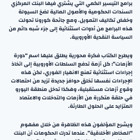
برامج التيسير الكمي التي يشتري فيها البنك المركزي
السندات الحكومية والأصول المالية لضخ السيولة
وخفض تكاليف التمويل. ومع جائحة كورونا تحولت
هذه البرامج من أدوات استثنائية إلى جزء شبه دائم من
السياسة النقدية الأوروبية.
ويطرح الكتاب فكرة محورية يطلق عليها اسم “دورة
الأزمات”: كل أزمة تدفع السلطات الأوروبية إلى اتخاذ
إجراءات استثنائية تمنع الانهيار الفوري، لكن هذه
الإجراءات نفسها تخلق حوافز جديدة تزيد من احتمالات
وقوع أزمات مستقبلية، وهكذا تدخل منطقة اليورو
في حلقة متكررة من الأزمات والتدخلات والاعتماد
المتزايد على الحلول الطارئة.
ويشرح المؤلفون هذه الظاهرة من خلال مفهوم
“المخاطر الأخلاقية”. عندما تدرك الحكومات أن البنك