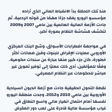
منذ تلك اللحظة بدأ الانضباط المالي الذي أراده
مؤسسو اليورو يفقد جزءًا مهمًا من قوته الردعية. ثم
جاءت الأزمة المالية العالمية بين عامي 2007 و2009
لتكشف هشاشة النظام بصورة أكبر.
في مواجهة اضطرابات الأسواق، وسّع البنك المركزي
الأوروبي عمليات الإقراض للبنوك وقبل ضمانات أكثر
خطورة، كان جزء كبير منها عبارة عن سندات حكومية.
وفقًا للمؤلفين، أدى ذلك عمليًا إلى توفير تمويل غير
مباشر للحكومات عبر النظام المصرفي.
نقطة التحول الحقيقية جاءت مع أزمة الديون السيادية
الأوروبية بين عامي 2010 و2012. وجدت منطقة اليورو
نفسها أمام احتمال انهيار مالي واسع النطاق في
غياب مؤسسة مالية قادرة على لعب دور المقرض