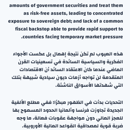
amounts of government securities and treat them
as risk‑free assets, leading to concentrated
exposure to sovereign debt; and lack of a common
fiscal backstop able to provide rapid support to
countries facing temporary market pressure.
هذه العيوب لم تكن نتيجة إهمال بل عكست الأجواء
الفكرية والسياسية السائدة في تسعينيات القرن
الماضي عندما كان الاعتقاد السائد أن الاقتصادات
المتقدمة لن تواجه أزمات ديون سيادية شبيهة بتلك
التي شهدتها الأسواق الناشئة.
التحديات بدأت في الظهور مبكرًا؛ ففي مطلع الألفية
الجديدة تجاوزت فرنسا وألمانيا الحدود المسموح بها
للعجز المالي دون مواجهة عقوبات فعالة، ما وجه
ضربة قوية لمصداقية القواعد المالية الأوروبية.