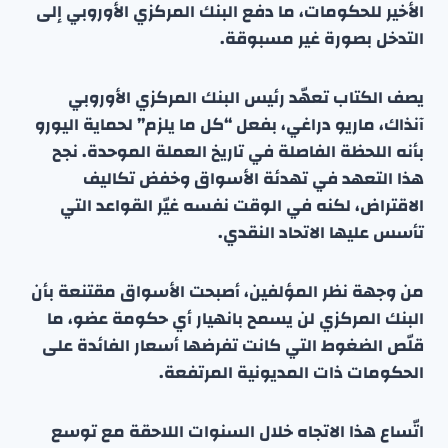
الأخير للحكومات، ما دفع البنك المركزي الأوروبي إلى
التدخل بصورة غير مسبوقة.
يصف الكتاب تعهّد رئيس البنك المركزي الأوروبي
آنذاك، ماريو دراغي، بفعل “كل ما يلزم” لحماية اليورو
بأنه اللحظة الفاصلة في تاريخ العملة الموحدة. نجح
هذا التعهد في تهدئة الأسواق وخفض تكاليف
الاقتراض، لكنه في الوقت نفسه غيّر القواعد التي
تأسس عليها الاتحاد النقدي.
من وجهة نظر المؤلفين، أصبحت الأسواق مقتنعة بأن
البنك المركزي لن يسمح بانهيار أي حكومة عضو، ما
قلّص الضغوط التي كانت تفرضها أسعار الفائدة على
الحكومات ذات المديونية المرتفعة.
اتّساع هذا الاتجاه خلال السنوات اللاحقة مع توسع