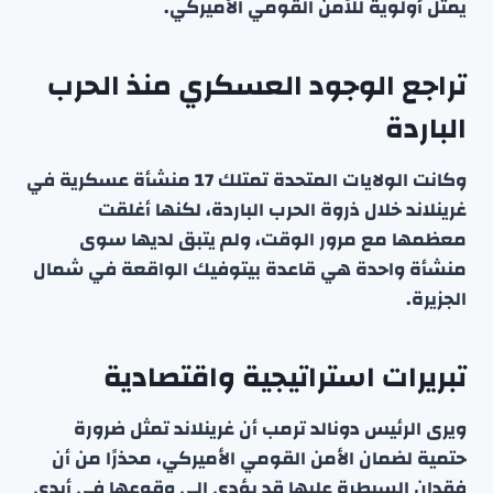
يمثل أولوية للأمن القومي الأميركي.
تراجع الوجود العسكري منذ الحرب
الباردة
وكانت الولايات المتحدة تمتلك 17 منشأة عسكرية في
غرينلاند خلال ذروة الحرب الباردة، لكنها أغلقت
معظمها مع مرور الوقت، ولم يتبق لديها سوى
منشأة واحدة هي قاعدة بيتوفيك الواقعة في شمال
الجزيرة.
تبريرات استراتيجية واقتصادية
ويرى الرئيس دونالد ترمب أن غرينلاند تمثل ضرورة
حتمية لضمان الأمن القومي الأميركي، محذرًا من أن
فقدان السيطرة عليها قد يؤدي إلى وقوعها في أيدي