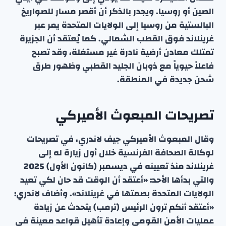
الصين أو روسيا. ويجدر بالذكر أن أقصر مسار للصواريخ
البالستية من روسيا إلى الولايات المتحدة يمر عبر
غرينلاند فوق القطب الشمالي. كما يُعتقد أن الجزيرة
تمتلك معادن أرضية نادرة غير مستغلة، وقد تصبح
فاعلاً حيوياً مع ذوبان الجليد القطبي وظهور طرق
شحن جديدة في المنطقة.
تصريحات المبعوث الأميركي
وقال المبعوث الأميركي جيف لاندري، في تصريحات
لوكالة الصحافة الفرنسية خلال أول زيارة له إلى
غرينلاند منذ تعيينه في ديسمبر (كانون الأول) 2025
والتي بدأها الأحد: «أعتقد أن الوقت قد حان لكي تعيد
الولايات المتحدة بصمتها في غرينلاند». وأضاف لاندري:
«أعتقد أنكم ترون الرئيس (ترمب) يتحدث عن زيادة
عمليات الأمن القومي وإعادة تأهيل قواعد معينة في