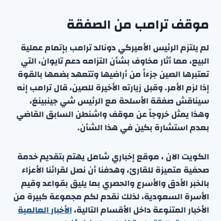
موقف ترامب من الصفقة
لم يلتزم الرئيس الأميركي دونالد ترامب بإتمام عملية
البيع، مما أثار مخاوف بشأن التزامه دعم تايوان، التي
تعتبرها الصين جزءاً من أراضيها وتتعهد بضمها بالقوة
إذا لزم الأمر. وقبل زيارته الأخيرة للصين، قال ترامب إنه
سيناقش صفقة الأسلحة مع الرئيس شي جينبينغ،
وهذا يمثل خروجاً عن موقف واشنطن السابق القاضي
بعدم استشارة بكين في هذا الشأن.
الكويت الان ، موقع إخباري شامل يهتم بتقديم خدمة
صحفية متميزة للقارئ، وهدفنا أن نصل لقرائنا الأعزاء
بالخبر الأدق والأسرع والحصري بما يليق بقواعد وقيم
الأسرة السعودية، لذلك نقدم لكم مجموعة كبيرة من
الأخبار المتنوعة داخل الأقسام التالية،
الأخبار العالمية