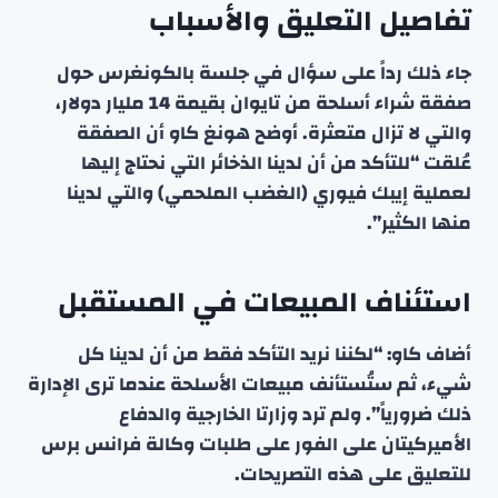
تفاصيل التعليق والأسباب
جاء ذلك رداً على سؤال في جلسة بالكونغرس حول
صفقة شراء أسلحة من تايوان بقيمة 14 مليار دولار،
والتي لا تزال متعثرة. أوضح هونغ كاو أن الصفقة
عُلقت “للتأكد من أن لدينا الذخائر التي نحتاج إليها
لعملية إيبك فيوري (الغضب الملحمي) والتي لدينا
منها الكثير”.
استئناف المبيعات في المستقبل
أضاف كاو: “لكننا نريد التأكد فقط من أن لدينا كل
شيء، ثم ستُستأنف مبيعات الأسلحة عندما ترى الإدارة
ذلك ضرورياً”. ولم ترد وزارتا الخارجية والدفاع
الأميركيتان على الفور على طلبات وكالة فرانس برس
للتعليق على هذه التصريحات.