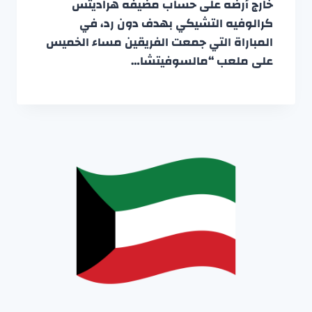
خارج أرضه على حساب مضيفه هراديتس
كرالوفيه التشيكي بهدف دون رد، في
المباراة التي جمعت الفريقين مساء الخميس
على ملعب “مالسوفيتشا…