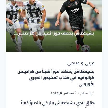
عربي و عالمي
بشيكطاش يخطف فوزاً ثميناً من هراديتس
كرالوفيه في ذهاب تمهيدي الدوري
الأوروبي
نورة سالم
أغسطس 6, 2026
حقق نادي بشيكطاش التركي انتصاراً غالياً