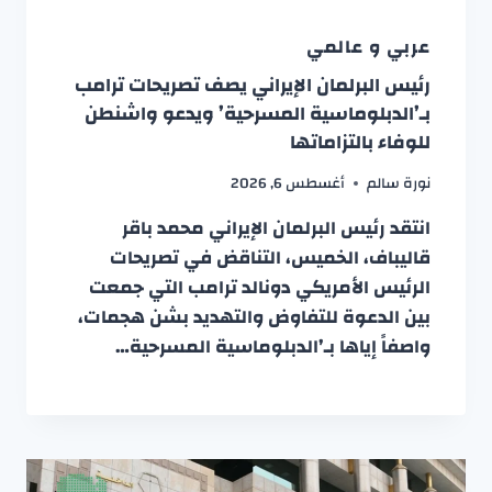
عربي و عالمي
رئيس البرلمان الإيراني يصف تصريحات ترامب
بـ’الدبلوماسية المسرحية’ ويدعو واشنطن
للوفاء بالتزاماتها
نورة سالم
أغسطس 6, 2026
انتقد رئيس البرلمان الإيراني محمد باقر
قاليباف، الخميس، التناقض في تصريحات
الرئيس الأمريكي دونالد ترامب التي جمعت
بين الدعوة للتفاوض والتهديد بشن هجمات،
واصفاً إياها بـ’الدبلوماسية المسرحية…