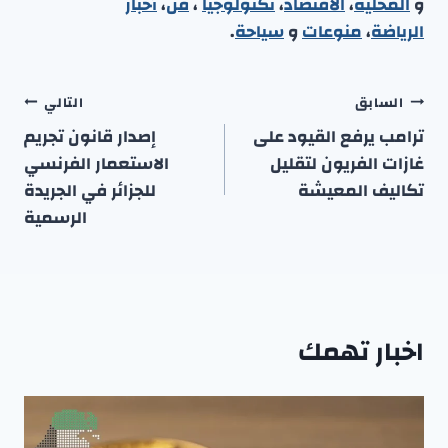
و
المحلية
،
الاقتصاد
،
تكنولوجيا
،
فن
،
أخبار
الرياضة
،
منوعا
ت
و
سياحة
.
تصفّح
السابق
التالي
المقالات
ترامب يرفع القيود على
إصدار قانون تجريم
غازات الفريون لتقليل
الاستعمار الفرنسي
تكاليف المعيشة
للجزائر في الجريدة
الرسمية
اخبار تهمك