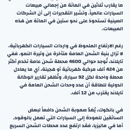
ما يقارب ثلاثين في المائة من إجمالي مبيعات
السيارات عالمياً. وتشير التقديرات إلى أن الشركات
الصينية تستحوذ على نحو ستين في المائة من هذه
المبيعات.
رغم الارتفاع الملحوظ في واردات السيارات الكهربائية،
لا تزال بنية الشحن العامة متأخرة عن وتيرة النمو. ففي
تايلاند، تُوجد حوالي 4600 محطة شحن عامة تخدم أكثر
من 424 ألف مركبة كهربائية أو هجينة، أي ما يعادل
محطة واحدة لكل 92 سيارة. وتُظهر تقارير الوكالة
الدولية للطاقة أن عدد وحدات الشحن العامة في
تايلاند يقترب من 12 ألف.
في بانكوك، يُعَدّ صعوبة الشحن دافعاً لبعض
السائقين للعودة إلى السيارات التي تعمل بالوقود.
أما في ماليزيا، فقد ارتفع عدد محطات الشحن السريع