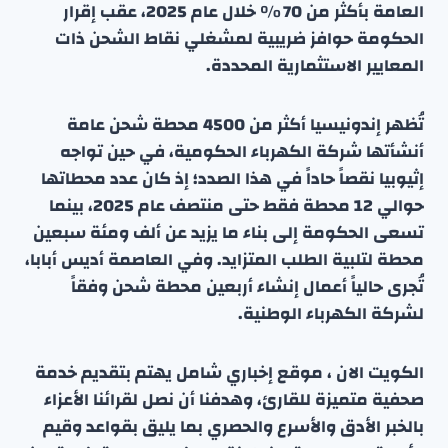
العامة بأكثر من 70 ٪ خلال عام 2025، عقب إقرار
الحكومة حوافز ضريبية لمشغلي نقاط الشحن ذات
المعايير الاستثمارية المحددة.
تُظهر إندونيسيا أكثر من 4500 محطة شحن عامة
أنشأتها شركة الكهرباء الحكومية، في حين تواجه
إثيوبيا نقصاً حاداً في هذا الصدد؛ إذ كان عدد محطاتها
حوالي 12 محطة فقط حتى منتصف عام 2025، بينما
تسعى الحكومة إلى بناء ما يزيد عن ألف ومئة سبعين
محطة لتلبية الطلب المتزايد. وفي العاصمة أديس أبابا،
تُجرى حالياً أعمال إنشاء أربعين محطة شحن وفقاً
لشركة الكهرباء الوطنية.
الكويت الان ، موقع إخباري شامل يهتم بتقديم خدمة
صحفية متميزة للقارئ، وهدفنا أن نصل لقرائنا الأعزاء
بالخبر الأدق والأسرع والحصري بما يليق بقواعد وقيم