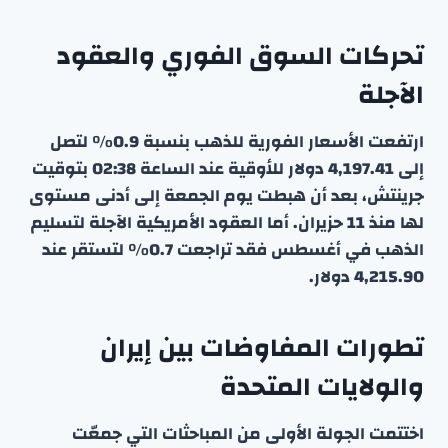
تحركات السوق الفوري والعقود
الآجلة
ارتفعت الأسعار الفورية للذهب بنسبة 0.9٪ لتصل
إلى 4,197.41 دولار للأوقية عند الساعة 02:38 بتوقيت
جرينتش، بعد أن هبطت يوم الجمعة إلى أدنى مستوى
لها منذ 11 حزيران. أما العقود الأمريكية الآجلة لتسليم
الذهب في أغسطس فقد تراجعت 0.7٪ لتستقر عند
4,215.90 دولار.
تطورات المفاوضات بين إيران
والولايات المتحدة
اختتمت الجولة الأولى من المباحثات التي جمعّت