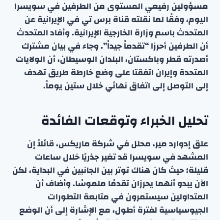
مسؤولين رفيعي المستوى من الطرفين في سويسرا
اليوم، وفقًا لما نقلته قناة برس تي في الإيرانية عن
المتحدث باسم وزارة الخارجية الإيرانية. وأفاد المتحدث
أن الطرفين أحرزا “تقدماً جيداً”. وجاء في بيان مشترك
أصدرته قطر وباكستان، البلدان الوسيطان، أن الولايات
المتحدة وإيران اتفقتا على وضع خارطة طريق تهدف
إلى التوصل إلى اتفاق نهائي خلال ستين يوماً.
تحليل الخبراء وتوقعات الفائدة
علق إدوارد مير، محلل في شركة ماريكس، قائلاً إن
المشهد في سويسرا قد تغير جذريًا خلال ساعات
قليلة؛ حيث كان هناك توتر بين الجانبين في البداية، لكن
الآن يبدو أنهما يحرزان تقدمًا ملموسًا. وأضاف أن
المتداولين سيستمرون في متابعة التطورات
الجيوسياسية لفترة أطول، مع الإشارة إلى أن الوضع