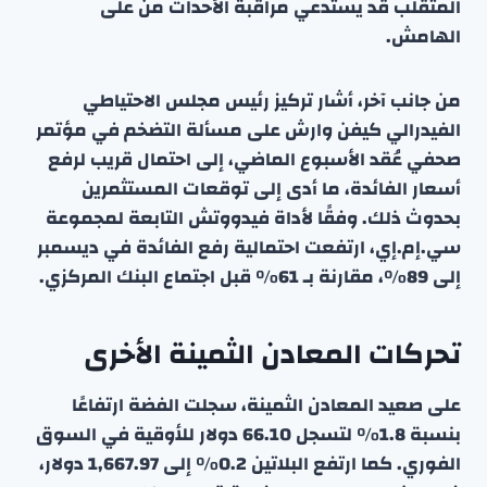
المتقلب قد يستدعي مراقبة الأحداث من على
الهامش.
من جانب آخر، أشار تركيز رئيس مجلس الاحتياطي
الفيدرالي كيفن وارش على مسألة التضخم في مؤتمر
صحفي عُقد الأسبوع الماضي، إلى احتمال قريب لرفع
أسعار الفائدة، ما أدى إلى توقعات المستثمرين
بحدوث ذلك. وفقًا لأداة فيدووتش التابعة لمجموعة
سي.إم.إي، ارتفعت احتمالية رفع الفائدة في ديسمبر
إلى 89٪، مقارنة بـ 61٪ قبل اجتماع البنك المركزي.
تحركات المعادن الثمينة الأخرى
على صعيد المعادن الثمينة، سجلت الفضة ارتفاعًا
بنسبة 1.8٪ لتسجل 66.10 دولار للأوقية في السوق
الفوري. كما ارتفع البلاتين 0.2٪ إلى 1,667.97 دولار،