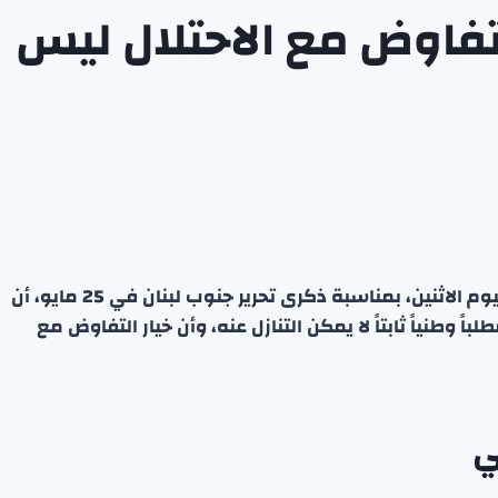
تفاوض مع الاحتلال ليس
أكد الرئيس اللبناني جوزاف عون في بيانٍ رسميٍ صُدر اليوم الاثنين، بمناسبة ذكرى تحرير جنوب لبنان في 25 مايو، أن
وطنياً ثابتاً لا يمكن التنازل عنه، وأن خيار التفاوض مع
ي