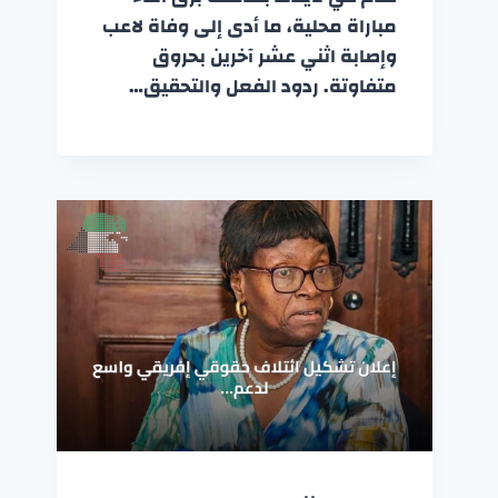
مباراة محلية، ما أدى إلى وفاة لاعب
وإصابة اثني عشر آخرين بحروق
متفاوتة. ردود الفعل والتحقيق…