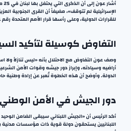
أشا
الإسرائيلية لم تتوقف»، مضيفاً أن القرى الجنوبية العزيزة
للقرارات الدولية، وعلى رأسها قرار الأمم المتحدة رقم 1701. وشدد الرئيس على رفض لبنان لهذا الوضع.
التفاوض كوسيلة لتأكيد السي
وصف عون التفاوض مع الاحتلال بأنه «ليس تنازلاً ولا ا
أراضيه وسيادته، وإبراز دور جيشه وقوات الأمن الشرع
الدولة. وأوضح أن هذه الخطوة تُعبر عن إرادة وطنية ح
دور الجيش في الأمن الوطني
أكد الرئيس أن «الجيش اللبناني سيبقى الضامن الوحيد 
اللبنانيين يستحقون دولة قوية ذات مؤسسات مدنية وع