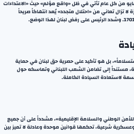
ر عون إلى أن الذكرى التي يحتفل بها لبنان في 25 مايو من كل عام تأتي في ظل «واقع مؤلم» حيث «الاعتداءات
 لا تزال تعاني من «احتلال متجدد» يُعد انتهاكاً صريحاً
ادة
ستسلاماً»، بل هو تأكيد على حصرية حق لبنان في حماية
ية، مستنداً إلى تضامن الشعب اللبناني وتماسكه حول
اسمة لاستعادة السيادة الكاملة.
للأمن الوطني والسلامة الإقليمية»، مشدداً على أن جميع
سكرية شرعية، تحكمها قوانين موحدة وعادلة لا تميز بين