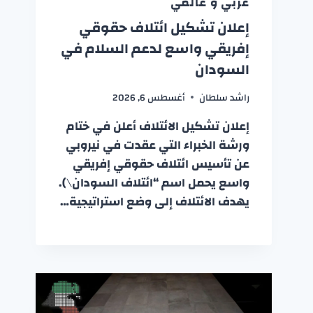
عربي و عالمي
إعلان تشكيل ائتلاف حقوقي
إفريقي واسع لدعم السلام في
السودان
راشد سلطان
أغسطس 6, 2026
إعلان تشكيل الائتلاف أعلن في ختام
ورشة الخبراء التي عقدت في نيروبي
عن تأسيس ائتلاف حقوقي إفريقي
واسع يحمل اسم “ائتلاف السودان\).
يهدف الائتلاف إلى وضع استراتيجية…