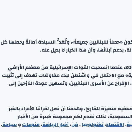
 «حصناً لللبنانيين جميعاً»، وتُعَدُّ السيادة أمانةً يحملها كل
بدعم أبنائها، وأن هذا الخيار لا بديل عنه.
يُذكر أن لبنان يحتفل بذكرى تحرير جنوبه منذ 25 مايو 2000، عندما انسحبت القوات الإسرائيلية من معظم الأراضي
يدية» مع الاحتلال في واشنطن لبدء مفاوضات تهدف إلى تثبيت
لإفراج عن الأسرى اللبنانيين، وتسهيل عودة النازحين إلى
ة متميزة للقارئ، وهدفنا أن نصل لقرائنا الأعزاء بالخبر
 السعودية، لذلك نقدم لكم مجموعة كبيرة من الأخبار
ية
،
الاقتصاد
،
تكنولوجيا
،
فن
،
أخبار الرياضة
،
منوعا
ت
و
سياحة
.