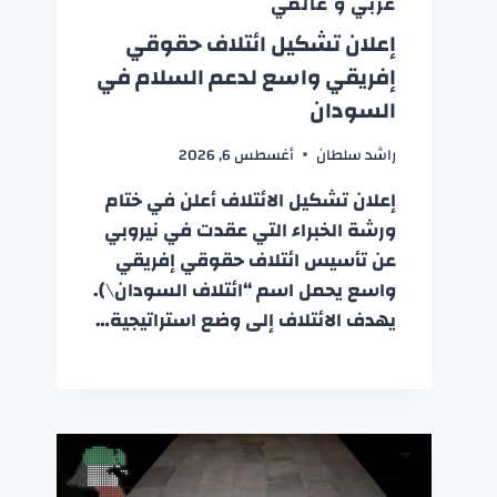
عربي و عالمي
إعلان تشكيل ائتلاف حقوقي
إفريقي واسع لدعم السلام في
السودان
راشد سلطان
أغسطس 6, 2026
إعلان تشكيل الائتلاف أعلن في ختام
ورشة الخبراء التي عقدت في نيروبي
عن تأسيس ائتلاف حقوقي إفريقي
واسع يحمل اسم “ائتلاف السودان\).
يهدف الائتلاف إلى وضع استراتيجية…