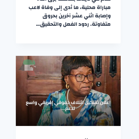
مباراة محلية، ما أدى إلى وفاة لاعب
وإصابة اثني عشر آخرين بحروق
متفاوتة. ردود الفعل والتحقيق…