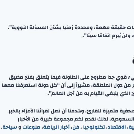
ات حقيقة مهمة، ومحددة زمنيا بشأن المسألة النووية”.
لن يُبرم اتفاقا سيئا”.
شيء قوي جدا مطروح على الطاولة فيما يتعلق بفتح مضيق
ر من دول المنطقة، مشيراً إلى أن “كل دولة استعرضنا معها
الذي ينبغي القيام به من أجل العالم”.
ة متميزة للقارئ، وهدفنا أن نصل لقرائنا الأعزاء بالخبر
 السعودية، لذلك نقدم لكم مجموعة كبيرة من الأخبار
ية
،
الاقتصاد
،
تكنولوجيا
،
فن
،
أخبار الرياضة
،
منوعا
ت
و
سياحة
.