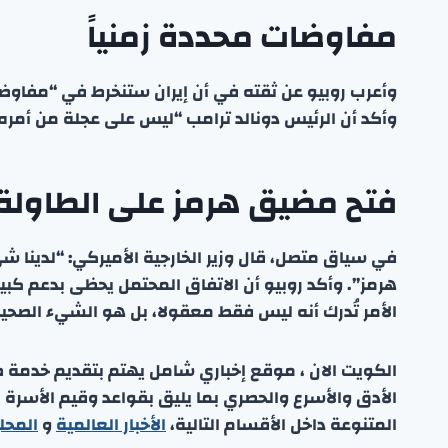
مفاوضات محددة زمنياً
وأعرب روبيو عن ثقته في أن إيران ستنخرط في “مفاوض
وأكد أن الرئيس دونالد ترامب “ليس على عجلة من أمره، و
فتح مضيق هرمز على الطاولة
في سياق متصل، قال وزير الخارجية الأميركي: “لدينا 
هرمز”. وأكد روبيو أن الاتفاق المحتمل يحظى بدعم كبي
الأمر تُدرك أنه ليس فقط معقولا، بل هو الشيء الصحيح 
الكويت الان ، موقع إخباري شامل يهتم بتقديم خدمة صحفي
الأدق والأسرع والحصري بما يليق بقواعد وقيم الأسرة
المتنوعة داخل الأقسام التالية،
الأخبار العالمية
و
المحل