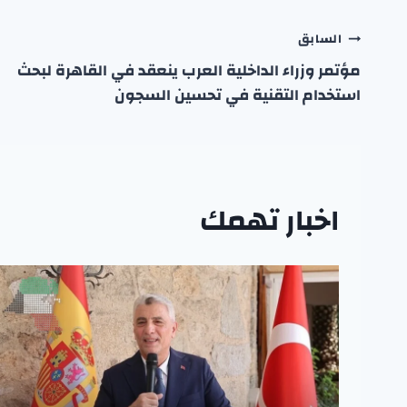
تصفّح
السابق
مؤتمر وزراء الداخلية العرب ينعقد في القاهرة لبحث
المقالات
استخدام التقنية في تحسين السجون
اخبار تهمك