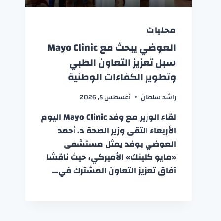
محليات
العوضي يبحث مع Mayo Clinic
سبل تعزيز التعاون الطبي
وتطوير الكفاءات الوطنية
راشد سلطان
أغسطس 5, 2026
لقاء الوزير مع وفد Mayo Clinic اليوم
الأربعاء التقى وزير الصحة د. أحمد
العوضي بوفد يمثل مستشفى
«مايو كلينك» الأميركي، حيث ناقشا
آفاق تعزيز التعاون المشترك في…