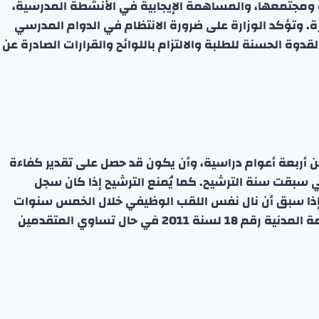
سة ومجتمعها، والمساهمة الإيجابية في الأنشطة المدرسية،
. وتؤكد الوزارة على ضرورة الانتظام في الدوام المدرسي
لقدوة الحسنة للطلبة والالتزام باللوائح والقرارات الصادرة عن
ن أربعة أعوام دراسية، وأن يكون قد حصل على تقدير كفاءة
 الثلاث سنوات التي سبقت سنة الترشيح. كما يُمنع الترشيح إذا كان سجل
و إذا سبق أن نال نفس اللقب الوظيفي خلال الخمس سنوات
الأخيرة. تُطبق قواعد المفاضلة وفقاً لقرار مجلس الخدمة المدنية رقم 18 لسنة 2011 في حال تساوي المتقدمين