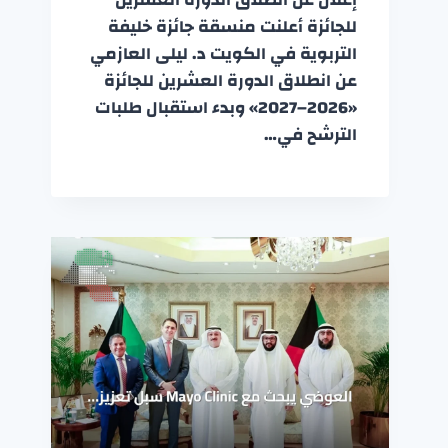
للجائزة أعلنت منسقة جائزة خليفة
التربوية في الكويت د. ليلى العازمي
عن انطلاق الدورة العشرين للجائزة
«2026–2027» وبدء استقبال طلبات
الترشح في…