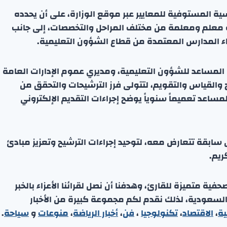
رسية المستوفية للمعايير عبر موقع الوزارة، على أن يحدده
ئة معلم ومعلمة من مختلف المراحل والتخصصات، إلى جانب
ء المدارس المعتمدة من قطاع الشؤون التعليمية.
 المساعد للشؤون التعليمية، ومديري عموم الإدارات العامة
ج والقياس والتقويم، لتتولى فرز الترشيحات والتحقق من
لمساعد تعميماً سنوياً يوضح إجراءات التقديم الإلكتروني
وص سابقة تتعارض معه، لتوحيد إجراءات الترشيح وتعزيز مبادئ
ريم.
ة متميزة للقارئ، وهدفنا أن نصل لقرائنا الأعزاء بالخبر
 السعودية، لذلك نقدم لكم مجموعة كبيرة من الأخبار
ية
،
الاقتصاد
،
تكنولوجيا
،
فن
،
أخبار الرياضة
،
منوعا
ت
و
سياحة
.