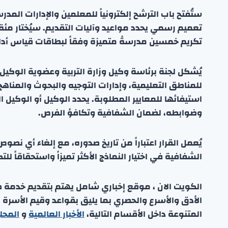
ستُفتح باب الترشح إلكترونياً للمعلمين والإدارات المد
تعميم رسمي يحدد مواعيد وآليات التقديم. سيُختار م
تكريم خمسين مدرسةً متميزة وفقاً لبطاقات قياس أدا
يُشكل لجنة برئاسة وكيل وزارة التربية وعضوية الوكيل
للمناطق التعليمية، وإدارات التوجيه والبحوث والمناه
استيفائها للمعايير المطلوبة. يحدد الوكيل أو الوكيل ا
وضوابطه، لضمان الشفافية وتكافؤ الفرص.
يُعمل القرار اعتباراً من تاريخ صدوره، مع إلغاء أي نص
الشفافية في اختيار النماذج الأكثر تميزاً واستحقاقاً للتك
الكويت الان ، موقع إخباري شامل يهتم بتقديم خدمة صحفي
الأدق والأسرع والحصري بما يليق بقواعد وقيم الأسرة
المتنوعة داخل الأقسام التالية،
الأخبار العالمية
و
المحل