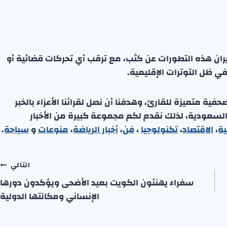
يران هذه التطورات عن كثب، مع ترقب أي تحركات قضائية أو
في ظل التوترات الإقليمية.
ة متميزة للقارئ، وهدفنا أن نصل لقرائنا الأعزاء بالخبر
 السعودية، لذلك نقدم لكم مجموعة كبيرة من الأخبار
ية
،
الاقتصاد
،
تكنولوجيا
،
فن
،
أخبار الرياضة
،
منوعا
ت
و
سياحة
.
التالي
سفراء يهنئون الكويت بعيد الأضحى ويؤكدون دورها
الإنساني ومكانتها الدولية