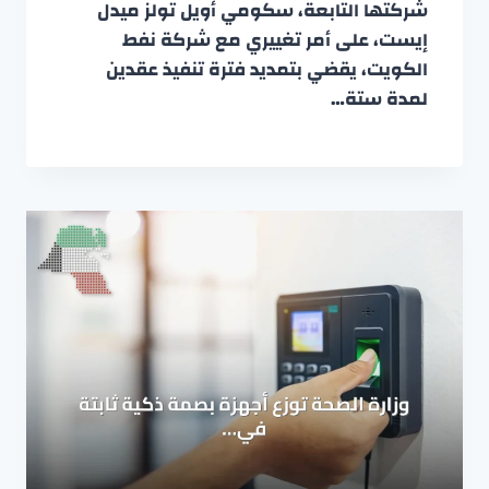
شركتها التابعة، سكومي أويل تولز ميدل
إيست، على أمر تغييري مع شركة نفط
الكويت، يقضي بتمديد فترة تنفيذ عقدين
لمدة ستة…