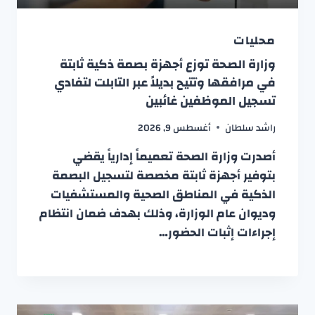
محليات
وزارة الصحة توزع أجهزة بصمة ذكية ثابتة
في مرافقها وتتيح بديلاً عبر التابلت لتفادي
تسجيل الموظفين غائبين
راشد سلطان
أغسطس 9, 2026
أصدرت وزارة الصحة تعميماً إدارياً يقضي
بتوفير أجهزة ثابتة مخصصة لتسجيل البصمة
الذكية في المناطق الصحية والمستشفيات
وديوان عام الوزارة، وذلك بهدف ضمان انتظام
إجراءات إثبات الحضور…