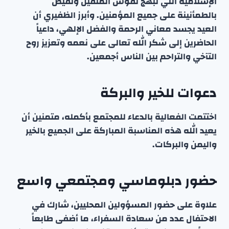
الإسلامية التي تُبهج نفوس المتقين وتفيض
بالطمأنينة على جميع المؤمنين. وأبرز الظفيري أن
العيد يجسد معاني الرحمة والفضل الإلهي، داعياً
الحاضرين إلى شكر الله تعالى على نعمه وتعزيز روح
التآخي والتراحم بين الناس أجمعين.
دعوات للخير والبركة
اختتمت الفعالية بالدعاء للمجتمع بأكمله، متمنين أن
يعيد الله هذه المناسبة المباركة على الجميع بالخير
واليمن والبركات.
حضور دبلوماسي ومجتمعي واسع
علاوة على حضور المسؤولين المحليين، شارك في
الاحتفال عدد من سعادة السفراء، ما أضفى طابعاً