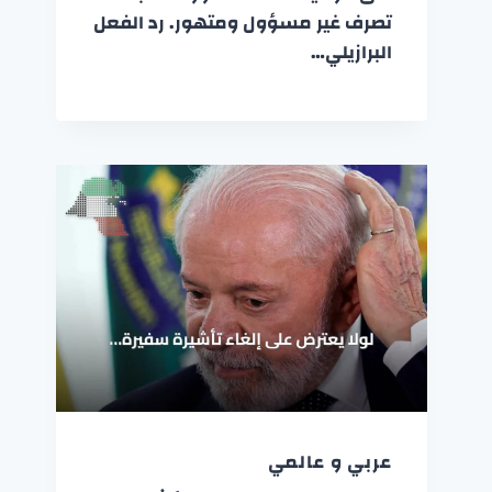
تصرف غير مسؤول ومتهور. رد الفعل
البرازيلي…
عربي و عالمي