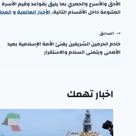
الأدق والأسرع والحصري بما يليق بقواعد وقيم الأسرة
المتنوعة داخل الأقسام التالية،
الأخبار العالمية
و
المحل
تصفّح
السابق
خادم الحرمين الشريفين يهنئ الأمة الإسلامية بعيد
المقالات
الأضحى ويتمنى السلام والاستقرار
اخبار تهمك