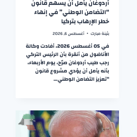
أردوغان يأمل أن يسهم قانون
“التضامن الوطني” في إنهاء
خطر الإرهاب بتركيا
بثينة مبارك
أغسطس 6, 2026
في 05 أغسطس 2026، أفادت وكالة
الأناضول من أنقرة بأن الرئيس التركي
رجب طيب أردوغان صرّح، يوم الأربعاء،
بأنه يأمل أن يؤدي مشروع قانون
“تعزيز التضامن الوطني…