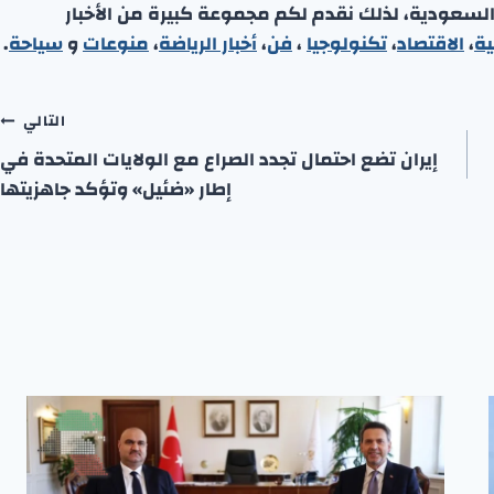
 السعودية، لذلك نقدم لكم مجموعة كبيرة من الأخبار
ية
،
الاقتصاد
،
تكنولوجيا
،
فن
،
أخبار الرياضة
،
منوعا
ت
و
سياحة
.
التالي
إيران تضع احتمال تجدد الصراع مع الولايات المتحدة في
إطار «ضئيل» وتؤكد جاهزيتها