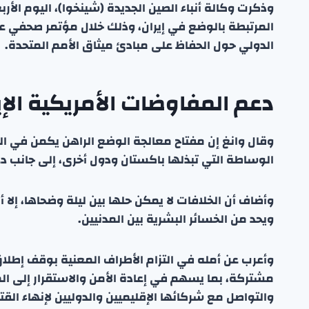
وذكرت وكالة أنباء الصين الجديدة (شينخوا)، اليوم الأرب
المرتبطة بالوضع في إيران، وذلك خلال مؤتمر صحفي 
الدولي حول الحفاظ على مبادئ ميثاق الأمم المتحدة.
دعم المفاوضات الأمريكية الإ
وقال وانغ إن مفتاح معالجة الوضع الراهن يكمن في المف
الوساطة التي تبذلها باكستان ودول أخرى، إلى جانب 
وأضاف أن الخلافات لا يمكن حلها بين ليلة وضحاها، إل
ويحد من الخسائر البشرية بين المدنيين.
وأعرب عن أمله في التزام الأطراف المعنية بوقف إطلاق
مشتركة، بما يسهم في إعادة الأمن والاستقرار إلى ال
والتواصل مع شركائها الإقليميين والدوليين لإنهاء القتا