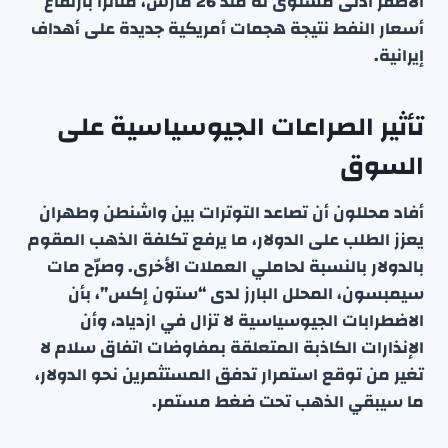
الأصفر أدنى مستوى له منذ 26 مارس، متأثراً بارتفاع
أسعار النفط نتيجة هجمات أمريكية جديدة على أهداف
إيرانية.
تأثير الصراعات الجيوسياسية على
السوق
أفاد محللون أن تصاعد التوترات بين واشنطن وطهران
يعزز الطلب على الدولار، ما يرفع تكلفة الذهب المقوم
بالدولار بالنسبة لحاملي العملات الأخرى. وصرّح مات
سيمبسون، المحلل البارز لدى “ستون إكس”، بأن
الاضطرابات الجيوسياسية لا تزال في ازدياد، وأن
الإنذارات الكاذبة المتعلقة بمفاوضات اتفاق سلام لا
تغير من توقع استمرار تدفق المستثمرين نحو الدولار،
ما سيبقي الذهب تحت ضغط مستمر.