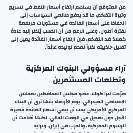
من المتوقع أن يساهم ارتفاع أسعار النفط في تسريع
وتيرة التضخم، ما قد يدفع صانعي السياسات إلى
الحفاظ على أسعار الفائدة في مستويات مرتفعة
لفترة أطول. وعلى الرغم من أن الذهب يُنظر إليه عادةً
كملاذ ضد التضخم، فإن ارتفاع أسعار الفائدة يميل إلى
تقليل جاذبيته نظراً لعدم توليده عائداً.
آراء مسؤولي البنوك المركزية
وتطلعات المستثمرين
صرّحت ليزا كوك، عضو مجلس المحافظين بمجلس
الاحتياطي الفيدرالي، يوم الأربعاء بأنها ترى أن البنك
المركزي الأمريكي يجب أن يبقي أسعار الفائدة قصيرة
الأجل دون تعديل في الوقت الحالي. لكنها أضافت أن
الرسوم الجمركية، والحرب في إيران، وتزايد