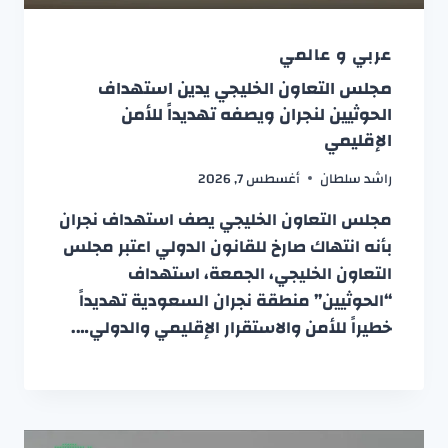
عربي و عالمي
مجلس التعاون الخليجي يدين استهداف
الحوثيين لنجران ويصفه تهديداً للأمن
الإقليمي
راشد سلطان
أغسطس 7, 2026
مجلس التعاون الخليجي يصف استهداف نجران
بأنه انتهاك صارخ للقانون الدولي اعتبر مجلس
التعاون الخليجي، الجمعة، استهداف
“الحوثيين” منطقة نجران السعودية تهديداً
خطيراً للأمن والاستقرار الإقليمي والدولي….