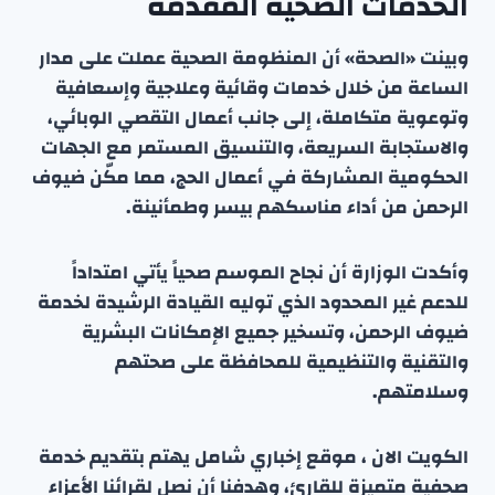
الخدمات الصحية المقدمة
وبينت «الصحة» أن المنظومة الصحية عملت على مدار
الساعة من خلال خدمات وقائية وعلاجية وإسعافية
وتوعوية متكاملة، إلى جانب أعمال التقصي الوبائي،
والاستجابة السريعة، والتنسيق المستمر مع الجهات
الحكومية المشاركة في أعمال الحج، مما مكّن ضيوف
الرحمن من أداء مناسكهم بيسر وطمأنينة.
وأكدت الوزارة أن نجاح الموسم صحياً يأتي امتداداً
للدعم غير المحدود الذي توليه القيادة الرشيدة لخدمة
ضيوف الرحمن، وتسخير جميع الإمكانات البشرية
والتقنية والتنظيمية للمحافظة على صحتهم
وسلامتهم.
الكويت الان ، موقع إخباري شامل يهتم بتقديم خدمة
صحفية متميزة للقارئ، وهدفنا أن نصل لقرائنا الأعزاء