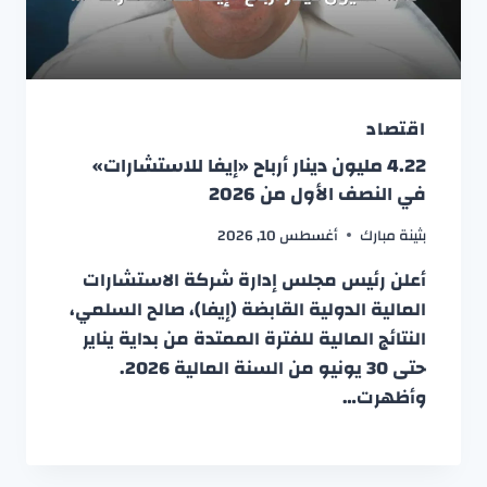
اقتصاد
4.22 مليون دينار أرباح «إيفا للاستشارات»
في النصف الأول من 2026
بثينة مبارك
أغسطس 10, 2026
أعلن رئيس مجلس إدارة شركة الاستشارات
المالية الدولية القابضة (إيفا)، صالح السلمي،
النتائج المالية للفترة الممتدة من بداية يناير
حتى 30 يونيو من السنة المالية 2026.
وأظهرت…