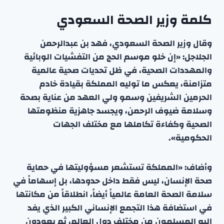
كلمة وزير الصحة السعودي
وقال وزير الصحة السعودي، فهد بن عبدالرحمن
الجلاجل: «إن خلو موسم الحج من التفشيات الوبائية
والمهددات الصحية، في ظل تحديات صحية عالمية
متزامنة، يعكس ما توليه المملكة بقيادة خادم
الحرمين الشريفين وسمو ولي العهد من عناية بصحة
وسلامة ضيوف الرحمن، ويجسد جاهزية منظومتها
الصحية وكفاءة تكاملها مع مختلف الجهات
الحكومية».
وأضاف: «المملكة تستشعر مسؤوليتها في حماية
صحة الإنسان، ليس فقط داخل حدودها، بل إسهاماً في
سلامة الصحة العامة عالمياً أيضاً، انطلاقاً من مكانتها
في استضافة هذا التجمع الإنساني الكبير الذي يفد
إليه المسلمون من مختلف دول العالم، ثم يعودون