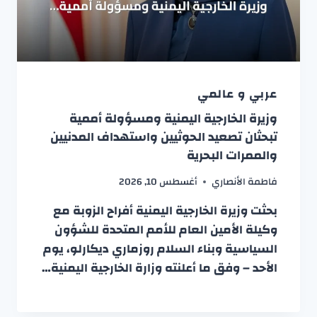
عربي و عالمي
وزيرة الخارجية اليمنية ومسؤولة أممية
تبحثان تصعيد الحوثيين واستهداف المدنيين
والممرات البحرية
فاطمة الأنصاري
أغسطس 10, 2026
بحثت وزيرة الخارجية اليمنية أفراح الزوبة مع
وكيلة الأمين العام للأمم المتحدة للشؤون
السياسية وبناء السلام روزماري ديكارلو، يوم
الأحد – وفق ما أعلنته وزارة الخارجية اليمنية…