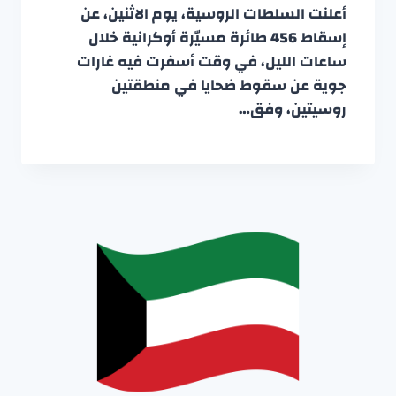
أعلنت السلطات الروسية، يوم الاثنين، عن
إسقاط 456 طائرة مسيّرة أوكرانية خلال
ساعات الليل، في وقت أسفرت فيه غارات
جوية عن سقوط ضحايا في منطقتين
روسيتين، وفق…