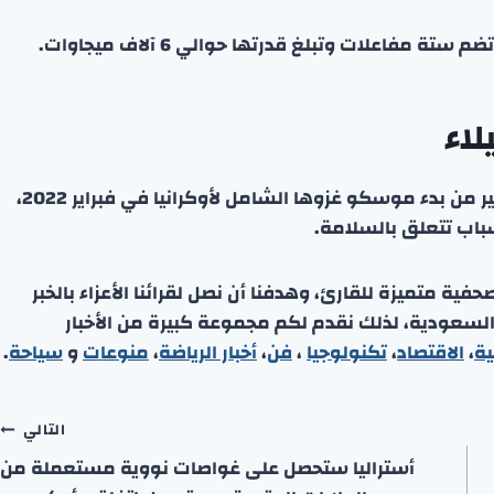
 مفاعلات وتبلغ قدرتها حوالي 6 آلاف ميجاوات.
لاء
واستولت القوات الروسية على المنشأة بعد وقت قصير من بدء موسكو غزوها الشامل لأوكرانيا في فبراير 2022،
باب تتعلق بالسلامة.
ة متميزة للقارئ، وهدفنا أن نصل لقرائنا الأعزاء بالخبر
 السعودية، لذلك نقدم لكم مجموعة كبيرة من الأخبار
ية
،
الاقتصاد
،
تكنولوجيا
،
فن
،
أخبار الرياضة
،
منوعا
ت
و
سياحة
.
التالي
أستراليا ستحصل على غواصات نووية مستعملة من