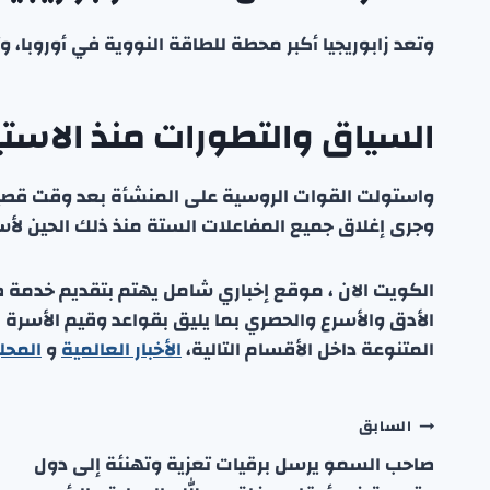
وتعد زابوريجيا أكبر محطة للطاقة النووية في أوروبا، وتضم ستة
السياق والتطورات منذ الاستي
وجرى إغلاق جميع المفاعلات الستة منذ ذلك الحين لأس
الكويت الان ، موقع إخباري شامل يهتم بتقديم خدمة صحفي
الأدق والأسرع والحصري بما يليق بقواعد وقيم الأسرة
المتنوعة داخل الأقسام التالية،
الأخبار العالمية
و
المحل
تصفّح
السابق
صاحب السمو يرسل برقيات تعزية وتهنئة إلى دول
المقالات