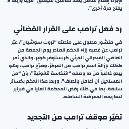
لإجراء إصلاح شامل يمتد لعامين، سيُغلق “قريباً وربما لا
يفتح مرة أخرى”.
رد فعل ترامب على القرار القضائي
في منشور مطول على منصته “تروث سوشيال”، عبّر
ترامب عن غضبه إزاء الحكم الصادر يوم الجمعة من
القاضي الفيدرالي الجزئي كريستوفر كوبر، والذي أمر
كذلك بإزالة اسم ترامب من المركز. وصرّح ترامب، وهو
يبدو غاضباً من ما وصفه “انتكاسة قانونية”، بأن “من
المستحيل أن أعامل بإنصاف”، وربط هذا الحكم بخسائر
سابقة، بما في ذلك رفض المحكمة العليا في فبراير
لتعاريفه الجمركية الشاملة.
تغيّر موقف ترامب من التجديد