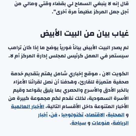
قال إنه لا ينبغي السماح لي بقضاء وقتي ومالي من
أجل جعل المركز عظيماً مرة أخرى”.
غياب بيان من البيت الأبيض
لم يصدر البيت الأبيض بياناً فورياً يوضح ما إذا كان ترامب
سيستمر في العمل كرئيس لمجلس إدارة المركز أم لا.
الكويت الان ، موقع إخباري شامل يهتم بتقديم خدمة
صحفية متميزة للقارئ، وهدفنا أن نصل لقرائنا الأعزاء
بالخبر الأدق والأسرع والحصري بما يليق بقواعد وقيم
الأسرة السعودية، لذلك نقدم لكم مجموعة كبيرة من
الأخبار المتنوعة داخل الأقسام التالية،
الأخبار العالمية
و
المحلية
،
الاقتصاد
،
تكنولوجيا
،
فن
،
أخبار
الرياضة
،
منوعا
ت
و
سياحة
.