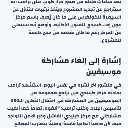
بعد ساعات قليلة من صدور قرار كوبر، أعلن ترامب أنه
سيتراجع عن تجديد المشروع ويتخذ ترتيبات للتنازل عن
السيطرة للكونغرس على ما كان يُعرف باسم مركز
جون إف. كينيدي للفنون الأدائية. وأوضح أنه سيتخلى
عن المركز رغم ما كان يقدمه من حجج داعمة
للمشروع.
إشارة إلى إلغاء مشاركة
موسيقيين
في منشور آخر نشره في نفس اليوم، استشهد ترامب
بحادثة مركز كينيدي حين تراجع مجموعة من
الموسيقيين عن المشاركة في احتفال الذكرى الـ250
لتأسيس البلاد. وكتب ترامب: “ألغوه، تماماً كما ألغيت
مشاركتي مع مركز كينيدي الفاشل وغير الآمن للتواجد
فيه، لأن قاضياً اتحادياً فاسدًا ومليئًا بتضارب المصالح