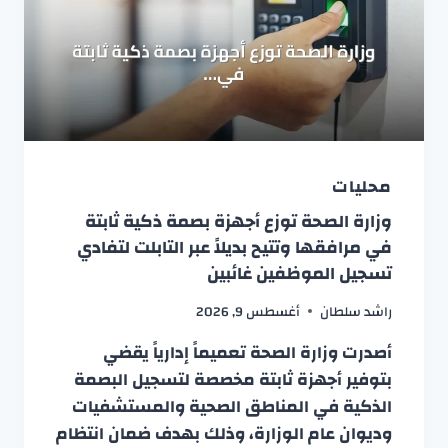
محليات
وزارة الصحة توزع أجهزة بصمة ذكية ثابتة
في مرافقها وتتيح بديلاً عبر التابلت لتفادي
تسجيل الموظفين غائبين
راشد سلطان
أغسطس 9, 2026
أصدرت وزارة الصحة تعميماً إدارياً يقضي
بتوفير أجهزة ثابتة مخصصة لتسجيل البصمة
الذكية في المناطق الصحية والمستشفيات
وديوان عام الوزارة، وذلك بهدف ضمان انتظام