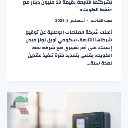
لشركتها التابعة بقيمة 13 مليون دينار مع
«نفط الكويت»
صيته الهاشم
أغسطس 9, 2026
أعلنت شركة الصناعات الوطنية عن توقيع
شركتها التابعة، سكومي أويل تولز ميدل
إيست، على أمر تغييري مع شركة نفط
الكويت، يقضي بتمديد فترة تنفيذ عقدين
لمدة ستة…