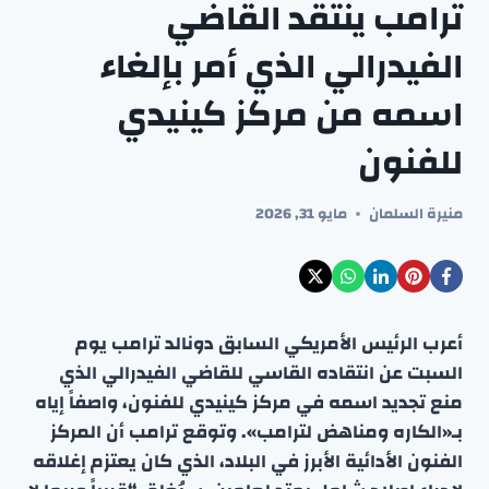
ترامب ينتقد القاضي
الفيدرالي الذي أمر بإلغاء
اسمه من مركز كينيدي
للفنون
منيرة السلمان
مايو 31, 2026
أعرب الرئيس الأمريكي السابق دونالد ترامب يوم
السبت عن انتقاده القاسي للقاضي الفيدرالي الذي
منع تجديد اسمه في مركز كينيدي للفنون، واصفاً إياه
بـ«الكاره ومناهض لترامب». وتوقع ترامب أن المركز
الفنون الأدائية الأبرز في البلاد، الذي كان يعتزم إغلاقه