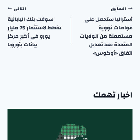
تصفّح
السابق
التالي
المقالات
أستراليا ستحصل على
سوفت بنك اليابانية
غواصات نووية
تخطط لاستثمار 75 مليار
مستعملة من الولايات
يورو في أكبر مركز
المتحدة بعد تعديل
بيانات بأوروبا
اتفاق «أوكوس»
اخبار تهمك