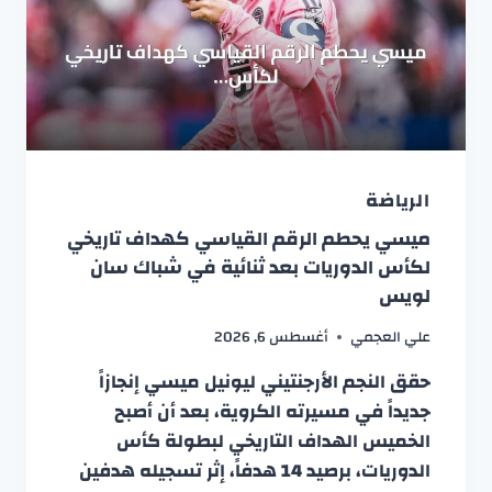
الرياضة
ميسي يحطم الرقم القياسي كهداف تاريخي
لكأس الدوريات بعد ثنائية في شباك سان
لويس
علي العجمي
أغسطس 6, 2026
حقق النجم الأرجنتيني ليونيل ميسي إنجازاً
جديداً في مسيرته الكروية، بعد أن أصبح
الخميس الهداف التاريخي لبطولة كأس
الدوريات، برصيد 14 هدفاً، إثر تسجيله هدفين