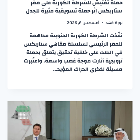
حملة تفتيش للشرطة الكورية على مقر
ستاربكس إثر حملة تسويقية مثيرة للجدل
نورة فهد
أغسطس 6, 2026
نفّذت الشرطة الكورية الجنوبية مداهمة
للمقر الرئيسي لسلسلة مقاهي ستاربكس
في البلاد، على خلفية تحقيق يتعلق بحملة
ترويجية أثارت موجة غضب واسعة، واعتُبرت
مسيئة لذكرى الحراك المؤيد…